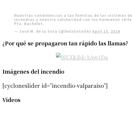
Nuestras condolencias a las familias de las victimas de
incendios y nuestra solidaridad con los hermanos chile
Pta. Bachelet.
— José M. de la Sota (@DelaSotaOk)
April 13, 2014
¿Por qué se propagaron tan rápido las llamas?
Imágenes del incendio
[cycloneslider id=”incendio-valparaiso”]
Videos