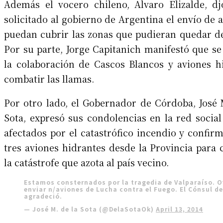
Además el vocero chileno, Alvaro Elizalde, d
solicitado al gobierno de Argentina el envío de
puedan cubrir las zonas que pudieran quedar de
Por su parte, Jorge Capitanich manifestó que se
la colaboración de Cascos Blancos y aviones h
combatir las llamas.
Por otro lado, el Gobernador de Córdoba, José
Sota, expresó sus condolencias en la red social
afectados por el catastrófico incendio y confir
tres aviones hidrantes desde la Provincia para 
la catástrofe que azota al país vecino.
Estamos consternados por la tragedia de Valparaíso. 
enviar n/aviones de Lucha contra el Fuego. El Cónsul de
agradeció.
— José M. de la Sota (@DelaSotaOk)
April 13, 2014