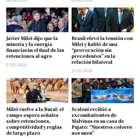
Javier Milei dijo que la
Brasil elevó la tensión con
minería y la energía
Milei y habló de una
financiarán el final de las
“provocación sin
retenciones al agro
precedentes” en la
relación bilateral
27/07/2026
27/07/2026
Milei vuelve a la Rural: el
Scaloni recibió a
campo espera señales
excombatientes de
sobre retenciones,
Malvinas en su casa de
competitividad y reglas
Pujato: “Nuestros colores
de largo plazo
nos unen”