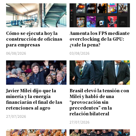
Cómo se ejecuta hoy la
Aumenta los FPS mediante
construcción de oficinas
overclocking de la GPU:
para empresas
¿vale la pena?
06/08/2026
03/08/2026
Javier Milei dijo que la
Brasil elevó la tensión con
minería y la energía
Milei y habló de una
financiarán el final de las
“provocación sin
retenciones al agro
precedentes” en la
relación bilateral
27/07/2026
27/07/2026