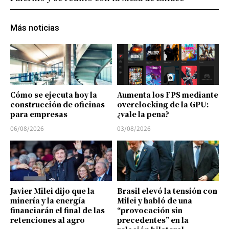
Más noticias
Cómo se ejecuta hoy la
Aumenta los FPS mediante
construcción de oficinas
overclocking de la GPU:
para empresas
¿vale la pena?
06/08/2026
03/08/2026
Javier Milei dijo que la
Brasil elevó la tensión con
minería y la energía
Milei y habló de una
financiarán el final de las
“provocación sin
retenciones al agro
precedentes” en la