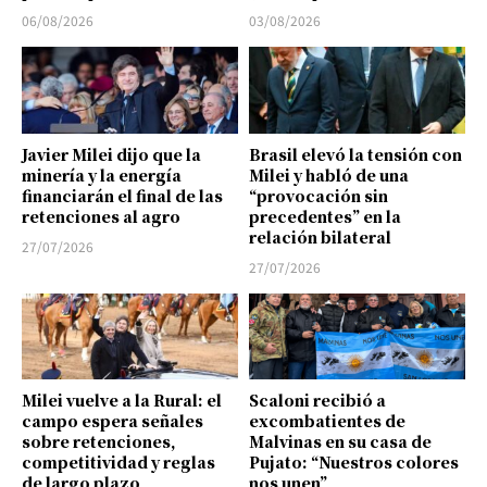
06/08/2026
03/08/2026
Javier Milei dijo que la
Brasil elevó la tensión con
minería y la energía
Milei y habló de una
financiarán el final de las
“provocación sin
retenciones al agro
precedentes” en la
relación bilateral
27/07/2026
27/07/2026
Milei vuelve a la Rural: el
Scaloni recibió a
campo espera señales
excombatientes de
sobre retenciones,
Malvinas en su casa de
competitividad y reglas
Pujato: “Nuestros colores
de largo plazo
nos unen”