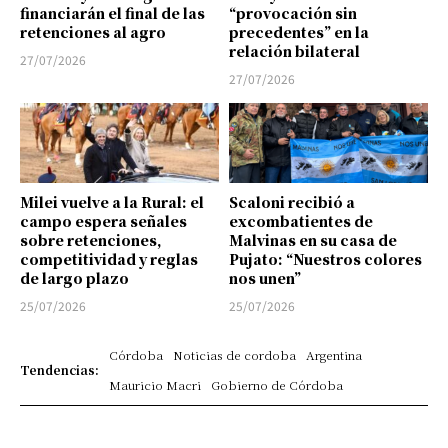
financiarán el final de las
“provocación sin
retenciones al agro
precedentes” en la
relación bilateral
27/07/2026
27/07/2026
Milei vuelve a la Rural: el
Scaloni recibió a
campo espera señales
excombatientes de
sobre retenciones,
Malvinas en su casa de
competitividad y reglas
Pujato: “Nuestros colores
de largo plazo
nos unen”
25/07/2026
25/07/2026
Córdoba
Noticias de cordoba
Argentina
Tendencias:
Mauricio Macri
Gobierno de Córdoba