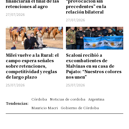
financiarán el final de las
“provocación sin
retenciones al agro
precedentes” en la
relación bilateral
27/07/2026
27/07/2026
Milei vuelve a la Rural: el
Scaloni recibió a
campo espera señales
excombatientes de
sobre retenciones,
Malvinas en su casa de
competitividad y reglas
Pujato: “Nuestros colores
de largo plazo
nos unen”
25/07/2026
25/07/2026
Córdoba
Noticias de cordoba
Argentina
Tendencias:
Mauricio Macri
Gobierno de Córdoba