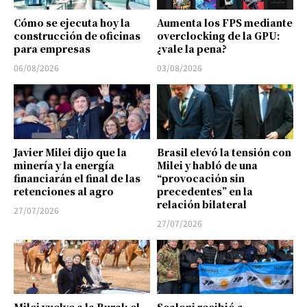
Cómo se ejecuta hoy la
Aumenta los FPS mediante
construcción de oficinas
overclocking de la GPU:
para empresas
¿vale la pena?
06/08/2026
03/08/2026
Javier Milei dijo que la
Brasil elevó la tensión con
minería y la energía
Milei y habló de una
financiarán el final de las
“provocación sin
retenciones al agro
precedentes” en la
relación bilateral
27/07/2026
27/07/2026