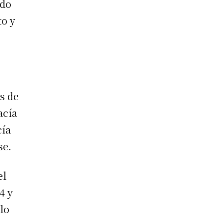
ndo
to y
as de
acía
cía
se.
el
4 y
lo