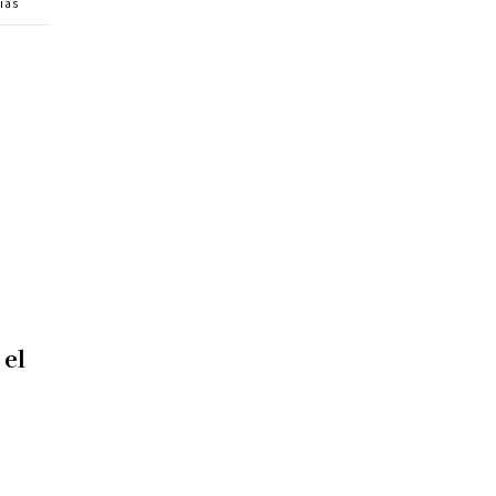
vias
 el