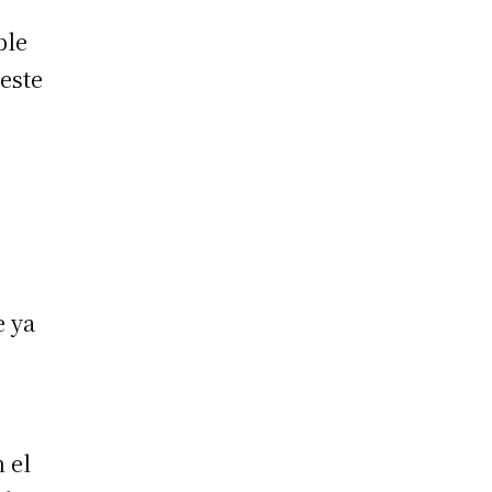
ble
 este
e ya
n el