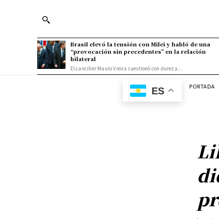
Brasil elevó la tensión con Milei y habló de una
“provocación sin precedentes” en la relación
bilateral
El canciller Mauro Vieira cuestionó con dureza...
PORTADA
ES
Li
di
pr