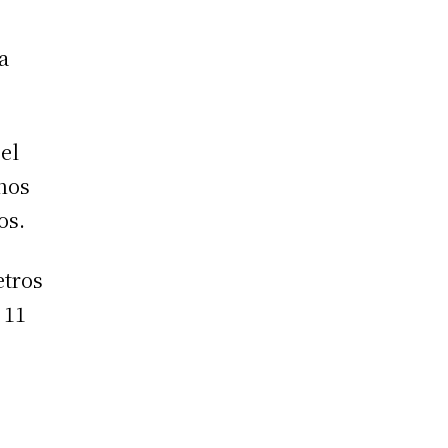
a
el
nos
os.
etros
 11