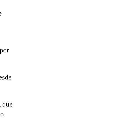
e
e
 por
desde
a que
zo