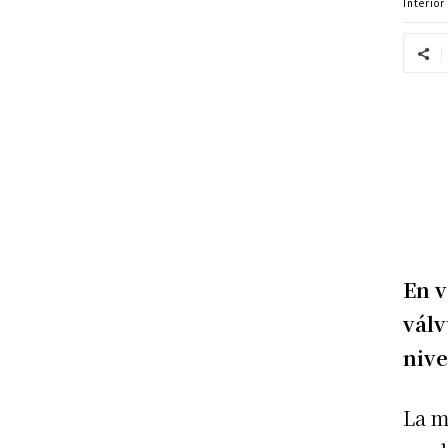
Interior
En v
válv
nive
La m