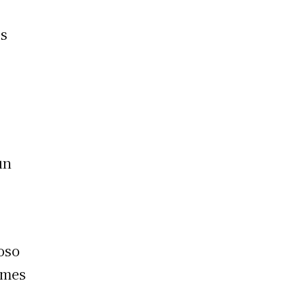
os
ún
oso
 mes