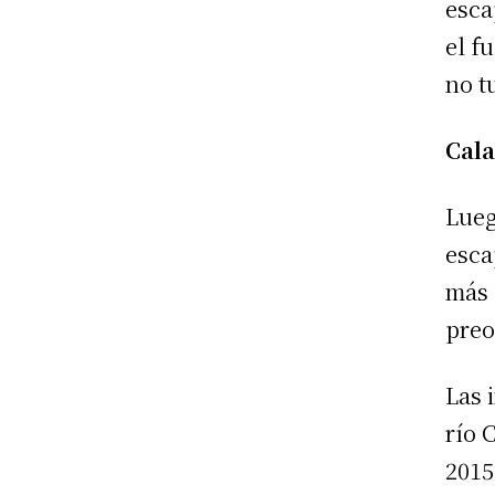
esca
el f
no t
Cala
Lueg
esca
más 
preo
Las 
río 
2015