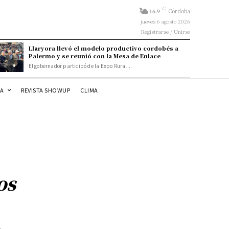
C
16.9
Córdoba
jueves 6 agosto 2026
Registrarse / Unirse
Llaryora llevó el modelo productivo cordobés a
Palermo y se reunió con la Mesa de Enlace
El gobernador participó de la Expo Rural...
DA
REVISTA SHOWUP
CLIMA
os