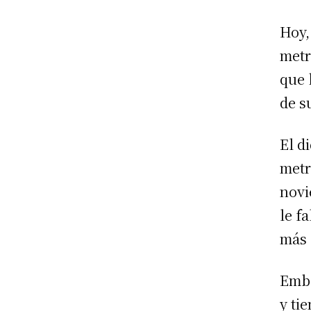
Hoy,
metr
que 
de s
El d
metr
novi
le f
más 
Emba
y ti