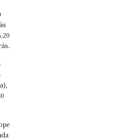
0
ás
6,20
rás.
5
e
a),
80
tope
ada