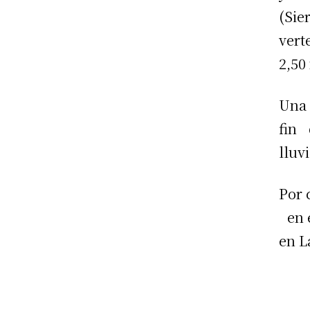
(Sie
vert
2,50
Una 
fin 
lluv
Por 
en e
en L