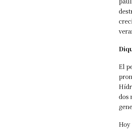
paul
dest
crec
vera
Diq
El p
pron
Hídr
dos 
gene
Hoy 