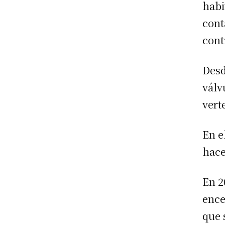
habi
cont
cont
Desd
válv
vert
En e
hace
En 2
ence
que 