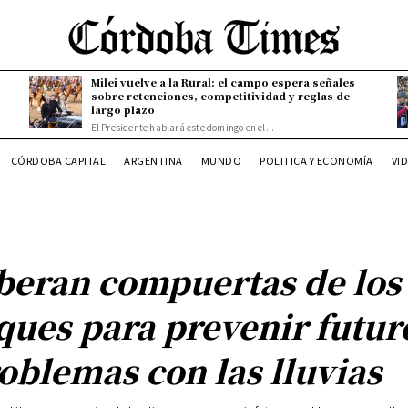
Milei vuelve a la Rural: el campo espera señales
sobre retenciones, competitividad y reglas de
largo plazo
El Presidente hablará este domingo en el...
CÓRDOBA CAPITAL
ARGENTINA
MUNDO
POLITICA Y ECONOMÍA
VI
beran compuertas de los
ques para prevenir futur
oblemas con las lluvias