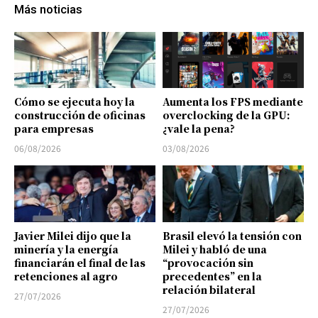
Más noticias
Cómo se ejecuta hoy la
Aumenta los FPS mediante
construcción de oficinas
overclocking de la GPU:
para empresas
¿vale la pena?
06/08/2026
03/08/2026
Javier Milei dijo que la
Brasil elevó la tensión con
minería y la energía
Milei y habló de una
financiarán el final de las
“provocación sin
retenciones al agro
precedentes” en la
relación bilateral
27/07/2026
27/07/2026