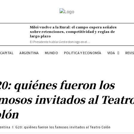
Milei vuelve a la Rural: el campo espera señales
sobre retenciones, competitividad y reglas de
largo plazo
El Presidente hablará este domingo en el...
VIDA
CAPITAL
ARGENTINA
MUNDO
POLITICA Y ECONOMÍA
REVI
0: quiénes fueron los
mosos invitados al Teatr
lón
entina
G20: quiénes fueron los famosos invitados al Teatro Colón