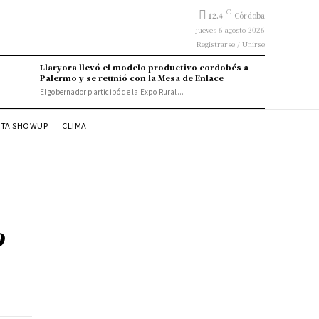
C
12.4
Córdoba
jueves 6 agosto 2026
Registrarse / Unirse
Llaryora llevó el modelo productivo cordobés a
Palermo y se reunió con la Mesa de Enlace
El gobernador participó de la Expo Rural...
STA SHOWUP
CLIMA
o