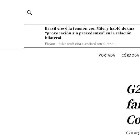
Brasil elevó la tensión con Milei y habló de una
“provocación sin precedentes” en la relación
bilateral
El canciller Mauro Vieira cuestionó con dureza...
PORTADA
CÓRDOBA 
G2
fa
Co
G20 Arg