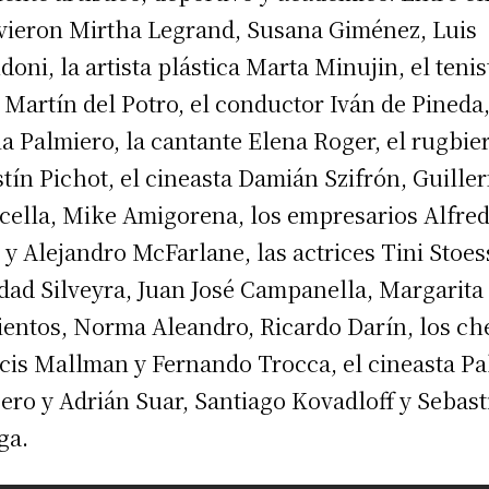
vieron Mirtha Legrand, Susana Giménez, Luis
doni, la artista plástica Marta Minujin, el tenis
 Martín del Potro, el conductor Iván de Pineda
ia Palmiero, la cantante Elena Roger, el rugbie
tín Pichot, el cineasta Damián Szifrón, Guille
cella, Mike Amigorena, los empresarios Alfre
 y Alejandro McFarlane, las actrices Tini Stoes
dad Silveyra, Juan José Campanella, Margarita
ientos, Norma Aleandro, Ricardo Darín, los ch
cis Mallman y Fernando Trocca, el cineasta P
ero y Adrián Suar, Santiago Kovadloff y Sebast
ga.