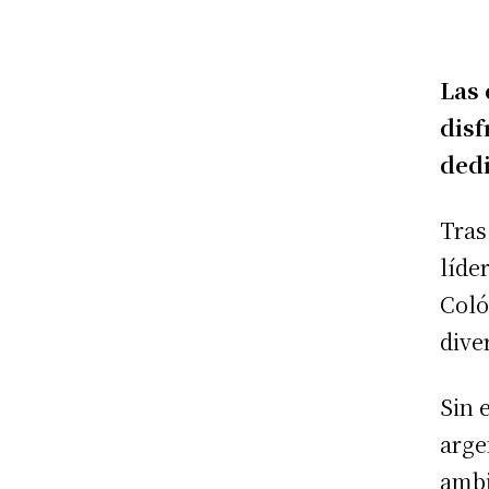
Las 
disf
dedi
Tras
líde
Coló
dive
Sin 
arge
ambi