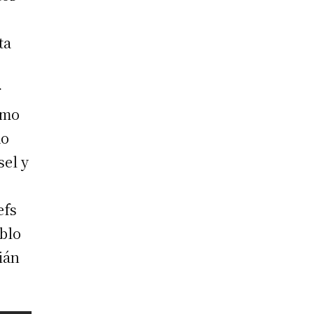
ta
,
r
rmo
do
sel y
efs
ablo
ián