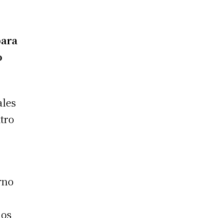
para
o
ales
tro
rno
los