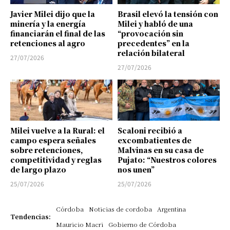
Javier Milei dijo que la
Brasil elevó la tensión con
minería y la energía
Milei y habló de una
financiarán el final de las
“provocación sin
retenciones al agro
precedentes” en la
relación bilateral
27/07/2026
27/07/2026
Milei vuelve a la Rural: el
Scaloni recibió a
campo espera señales
excombatientes de
sobre retenciones,
Malvinas en su casa de
competitividad y reglas
Pujato: “Nuestros colores
de largo plazo
nos unen”
25/07/2026
25/07/2026
Córdoba
Noticias de cordoba
Argentina
Tendencias:
Mauricio Macri
Gobierno de Córdoba