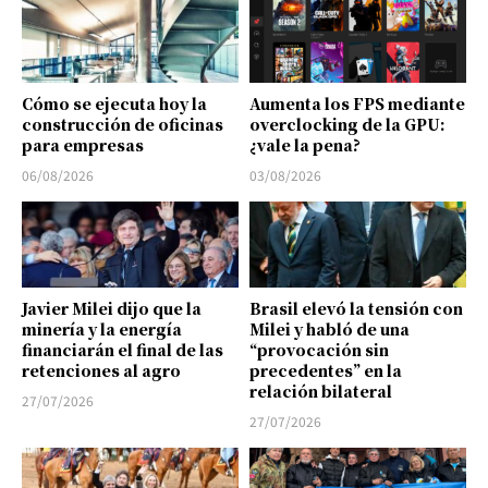
Cómo se ejecuta hoy la
Aumenta los FPS mediante
construcción de oficinas
overclocking de la GPU:
para empresas
¿vale la pena?
06/08/2026
03/08/2026
Javier Milei dijo que la
Brasil elevó la tensión con
minería y la energía
Milei y habló de una
financiarán el final de las
“provocación sin
retenciones al agro
precedentes” en la
relación bilateral
27/07/2026
27/07/2026