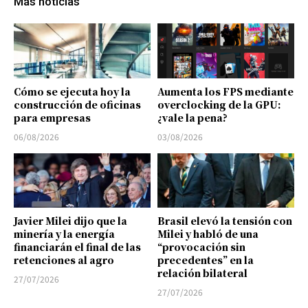
Más noticias
Cómo se ejecuta hoy la
Aumenta los FPS mediante
construcción de oficinas
overclocking de la GPU:
para empresas
¿vale la pena?
06/08/2026
03/08/2026
Javier Milei dijo que la
Brasil elevó la tensión con
minería y la energía
Milei y habló de una
financiarán el final de las
“provocación sin
retenciones al agro
precedentes” en la
relación bilateral
27/07/2026
27/07/2026