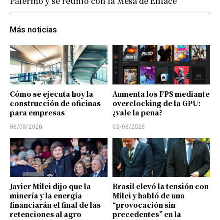
Palermo y se reunió con la Mesa de Enlace
Más noticias
Cómo se ejecuta hoy la
Aumenta los FPS mediante
construcción de oficinas
overclocking de la GPU:
para empresas
¿vale la pena?
06/08/2026
03/08/2026
Javier Milei dijo que la
Brasil elevó la tensión con
minería y la energía
Milei y habló de una
financiarán el final de las
“provocación sin
retenciones al agro
precedentes” en la