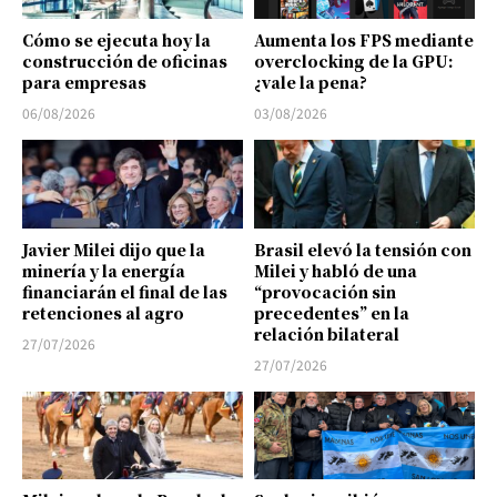
Cómo se ejecuta hoy la
Aumenta los FPS mediante
construcción de oficinas
overclocking de la GPU:
para empresas
¿vale la pena?
06/08/2026
03/08/2026
Javier Milei dijo que la
Brasil elevó la tensión con
minería y la energía
Milei y habló de una
financiarán el final de las
“provocación sin
retenciones al agro
precedentes” en la
relación bilateral
27/07/2026
27/07/2026