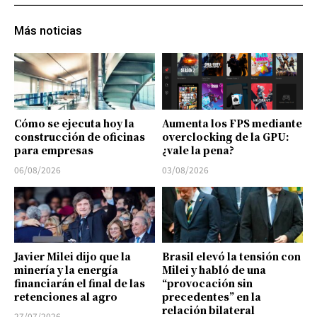
Más noticias
Cómo se ejecuta hoy la
Aumenta los FPS mediante
construcción de oficinas
overclocking de la GPU:
para empresas
¿vale la pena?
06/08/2026
03/08/2026
Javier Milei dijo que la
Brasil elevó la tensión con
minería y la energía
Milei y habló de una
financiarán el final de las
“provocación sin
retenciones al agro
precedentes” en la
relación bilateral
27/07/2026