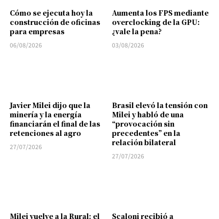
Cómo se ejecuta hoy la
Aumenta los FPS mediante
construcción de oficinas
overclocking de la GPU:
para empresas
¿vale la pena?
06/08/2026
03/08/2026
Javier Milei dijo que la
Brasil elevó la tensión con
minería y la energía
Milei y habló de una
financiarán el final de las
“provocación sin
retenciones al agro
precedentes” en la
relación bilateral
27/07/2026
27/07/2026
Milei vuelve a la Rural: el
Scaloni recibió a