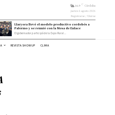
C
16.9
Córdoba
jueves 6 agosto 2026
Registrarse / Unirse
Llaryora llevó el modelo productivo cordobés a
Palermo y se reunió con la Mesa de Enlace
El gobernador participó de la Expo Rural...
DA
REVISTA SHOWUP
CLIMA
A
s