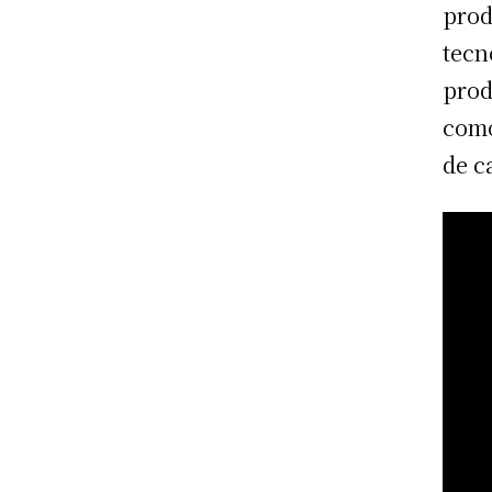
prod
tecn
prod
como
de c