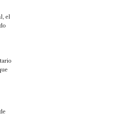
l, el
ldo
n
tario
 que
 de