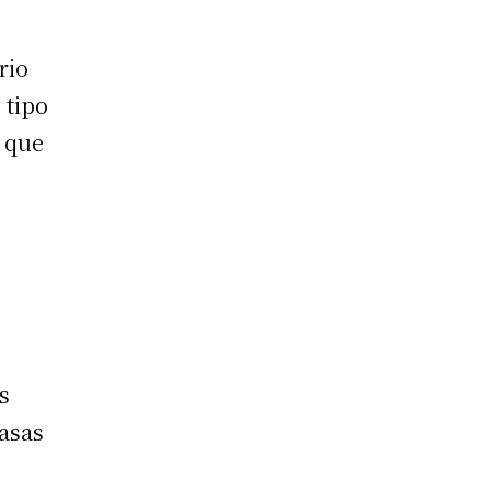
rio
 tipo
e que
s
tasas