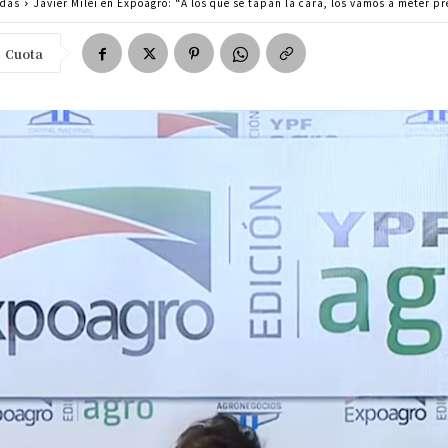
adas
Javier Milei en Expoagro: “A los que se tapan la cara, los vamos a meter p
Cuota