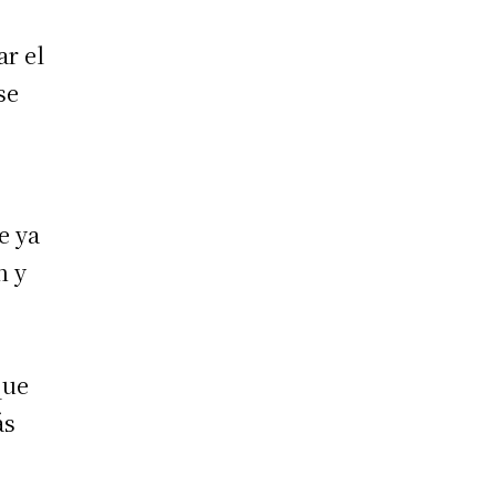
ar el
se
e ya
n y
que
ás