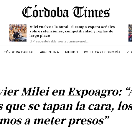
Milei vuelve a la Rural: el campo espera señales
sobre retenciones, competitividad y reglas de
largo plazo
El Presidente hablará este domingo en el...
CÓRDOBA CAPITAL
ARGENTINA
MUNDO
POLITICA Y ECONOMÍA
VI
vier Milei en Expoagro: “
s que se tapan la cara, lo
mos a meter presos”