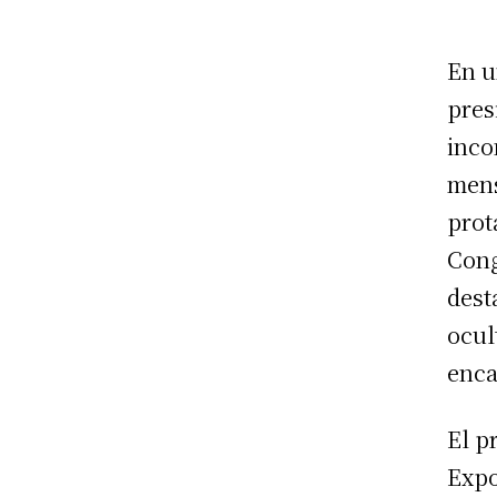
En u
pres
inco
mens
prot
Cong
dest
ocul
enca
El p
Expo