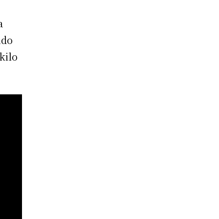
a
ndo
kilo