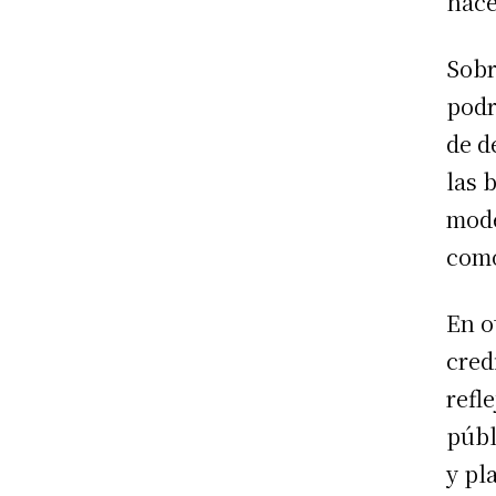
hace
Sobr
podr
de d
las 
mode
como
En o
cred
refl
públ
y pl