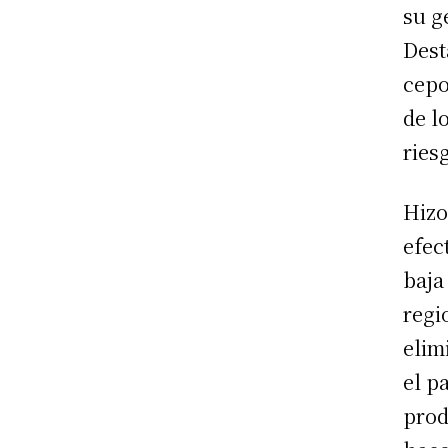
su g
Dest
cepo
de l
ries
Hizo
efec
baja
regi
elim
el p
prod