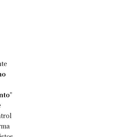
nte
no
nto
”
e
trol
orma
istos