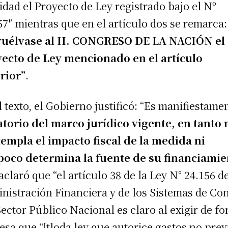
lidad el Proyecto de Ley registrado bajo el Nº
57″ mientras que en el artículo dos se remarca:
uélvase al H. CONGRESO DE LA NACIÓN el
ecto de Ley mencionado en el artículo
rior”
.
l texto, el Gobierno justificó: “Es manifiestame
atorio del marco jurídico vigente, en tanto 
empla el impacto fiscal de la medida ni
oco determina la fuente de su financiamie
 aclaró que “el artículo 38 de la Ley N° 24.156 d
nistración Financiera y de los Sistemas de Con
Sector Público Nacional es claro al exigir de f
esa que “[t]oda ley que autorice gastos no prev