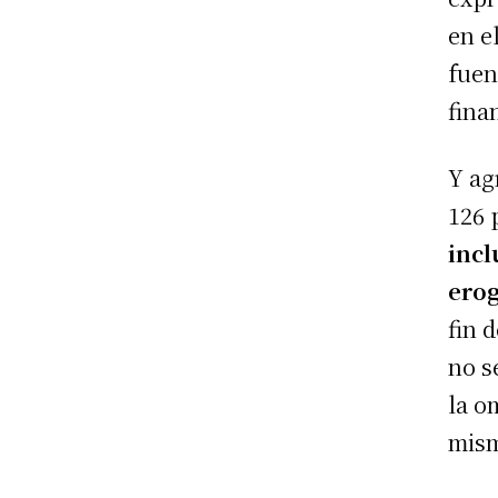
en e
fuen
fina
Y ag
126 
incl
ero
fin 
no s
la o
mism