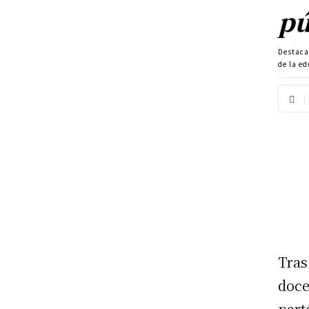
pú
Destac
de la e
Tras
doce
part