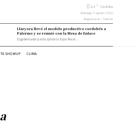
C
3.5
Córdoba
domingo 9 agosto 2026
Registrarse / Unirse
Llaryora llevó el modelo productivo cordobés a
Palermo y se reunió con la Mesa de Enlace
El gobernador participó de la Expo Rural...
STA SHOWUP
CLIMA
ha