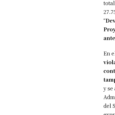
tota
27.7
“
Dev
Proy
ante
En e
viol
cont
tamp
y se
Admi
del 
expr