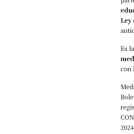
educ
Ley 
anti
Es l
med
con 
Medi
Bole
regi
CONG
2024