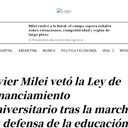
Milei vuelve a la Rural: el campo espera señales
sobre retenciones, competitividad y reglas de
largo plazo
El Presidente hablará este domingo en el...
VIDA
CAPITAL
ARGENTINA
MUNDO
POLITICA Y ECONOMÍA
REVI
vier Milei vetó la Ley de
nanciamiento
iversitario tras la marc
 defensa de la educación