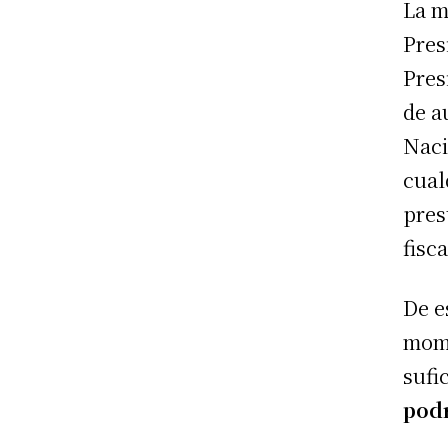
La m
Pres
Pres
de a
Naci
cual
pres
fisca
De e
mom
sufi
podr