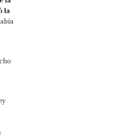
ó la
había
echo
ey
u