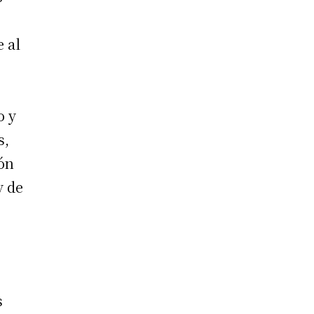
e al
o y
s,
ión
y de
s