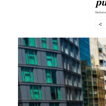
pu
Destac