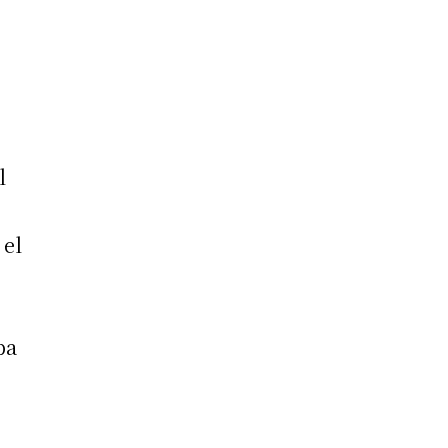
l
 el
ba