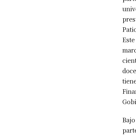
univ
pres
Pati
Este
marc
cien
doce
tien
Fina
Gobi
Bajo
part