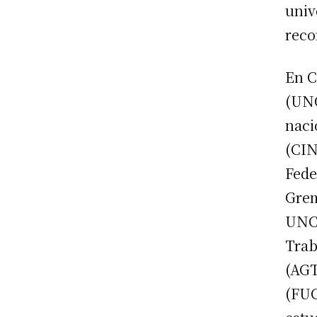
univ
reco
En C
(UNC
naci
(CIN
Fede
Grem
UNC 
Trab
(AGT
(FUC