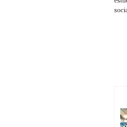
estu
soci