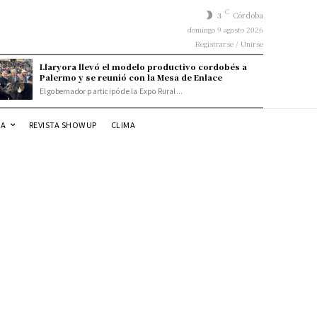
C
3
Córdoba
domingo 9 agosto 2026
Registrarse / Unirse
Llaryora llevó el modelo productivo cordobés a
Palermo y se reunió con la Mesa de Enlace
El gobernador participó de la Expo Rural...
DA
REVISTA SHOWUP
CLIMA