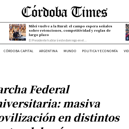
Milei vuelve a la Rural: el campo espera señales
sobre retenciones, competitividad y reglas de
largo plazo
El Presidente hablará este domingo en el...
CÓRDOBA CAPITAL
ARGENTINA
MUNDO
POLITICA Y ECONOMÍA
VI
rcha Federal
iversitaria: masiva
vilización en distintos