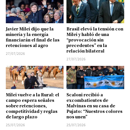
Javier Milei dijo que la
Brasil elevó la tensión con
minería y la energía
Milei y habló de una
financiarán el final de las
“provocación sin
retenciones al agro
precedentes” en la
relación bilateral
27/07/2026
27/07/2026
Milei vuelve a la Rural: el
Scaloni recibió a
campo espera señales
excombatientes de
sobre retenciones,
Malvinas en su casa de
competitividad y reglas
Pujato: “Nuestros colores
de largo plazo
nos unen”
25/07/2026
25/07/2026