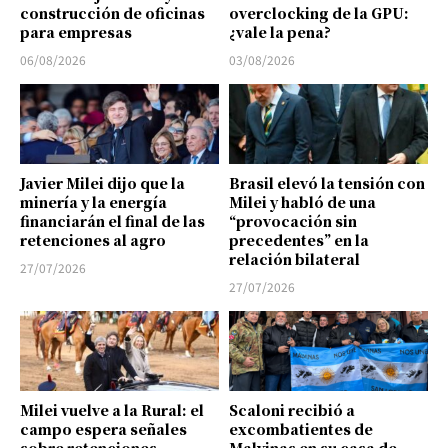
construcción de oficinas
overclocking de la GPU:
para empresas
¿vale la pena?
06/08/2026
03/08/2026
Javier Milei dijo que la
Brasil elevó la tensión con
minería y la energía
Milei y habló de una
financiarán el final de las
“provocación sin
retenciones al agro
precedentes” en la
relación bilateral
27/07/2026
27/07/2026
Milei vuelve a la Rural: el
Scaloni recibió a
campo espera señales
excombatientes de
sobre retenciones,
Malvinas en su casa de