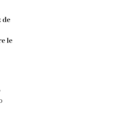
z de
e le
ó
o