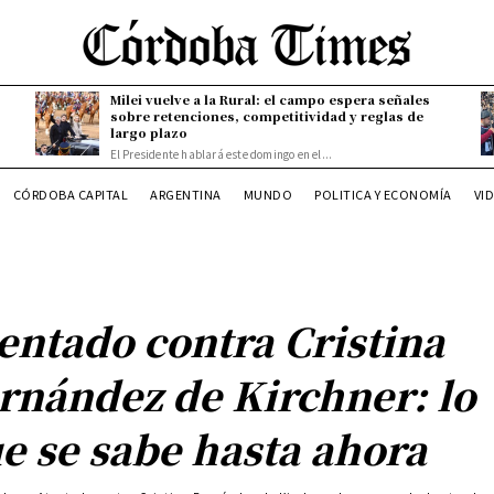
Milei vuelve a la Rural: el campo espera señales
sobre retenciones, competitividad y reglas de
largo plazo
El Presidente hablará este domingo en el...
CÓRDOBA CAPITAL
ARGENTINA
MUNDO
POLITICA Y ECONOMÍA
VI
entado contra Cristina
rnández de Kirchner: lo
e se sabe hasta ahora