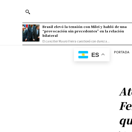
Brasil elevó la tensión con Milei y habló de una
“provocación sin precedentes” en la relación
bilateral
El canciller Mauro Vieira cuestionó con dureza...
PORTADA
ES
At
Fe
qu