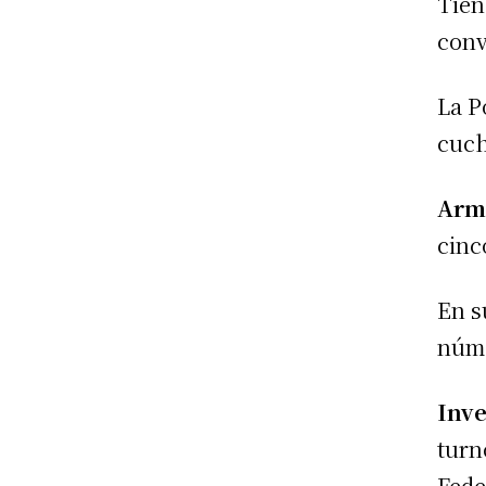
Tien
conv
La P
cuch
Arm
cinc
En s
núme
Inve
turn
Fede