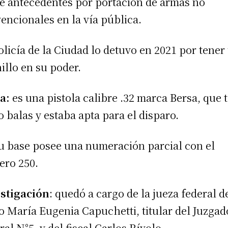
e antecedentes por portación de armas no
encionales en la vía pública.
olicía de la Ciudad lo detuvo en 2021 por tener
illo en su poder.
a:
es una pistola calibre .32 marca Bersa, que 
o balas y estaba apta para el disparo.
u base posee una numeración parcial con el
ro 250.
stigación
: quedó a cargo de la jueza federal d
o María Eugenia Capuchetti, titular del Juzgad
ral N°5, y del fiscal Carlos Rívolo.