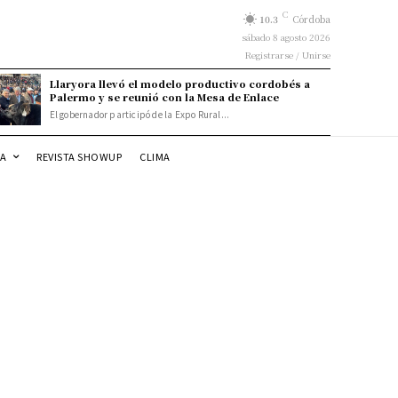
C
10.3
Córdoba
sábado 8 agosto 2026
Registrarse / Unirse
Llaryora llevó el modelo productivo cordobés a
Palermo y se reunió con la Mesa de Enlace
El gobernador participó de la Expo Rural...
DA
REVISTA SHOWUP
CLIMA