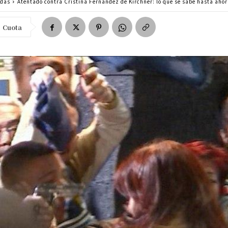
adas
Atentado contra Cristina Fernández de Kirchner: lo que se sabe hasta aho
Cuota