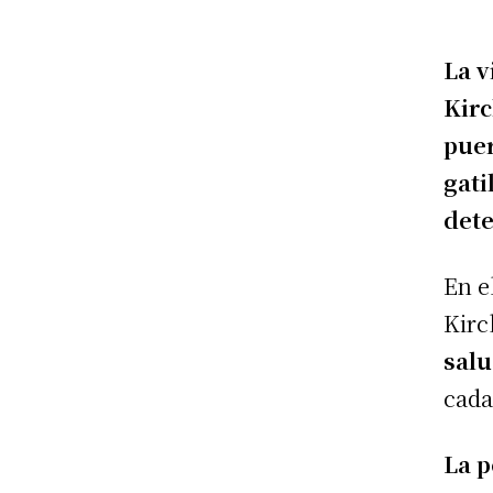
La v
Kirc
puer
gati
dete
En e
Kir
salu
cada
La p