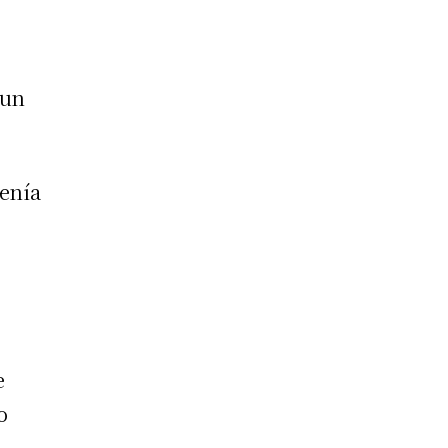
 un
tenía
e
o