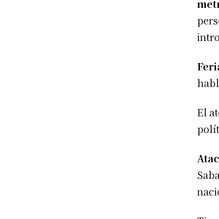
metr
pers
intr
Feri
habl
El a
polít
Atac
Saba
naci