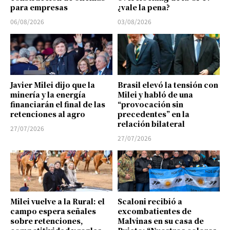
para empresas
¿vale la pena?
06/08/2026
03/08/2026
Javier Milei dijo que la
Brasil elevó la tensión con
minería y la energía
Milei y habló de una
financiarán el final de las
“provocación sin
retenciones al agro
precedentes” en la
relación bilateral
27/07/2026
27/07/2026
Milei vuelve a la Rural: el
Scaloni recibió a
campo espera señales
excombatientes de
sobre retenciones,
Malvinas en su casa de