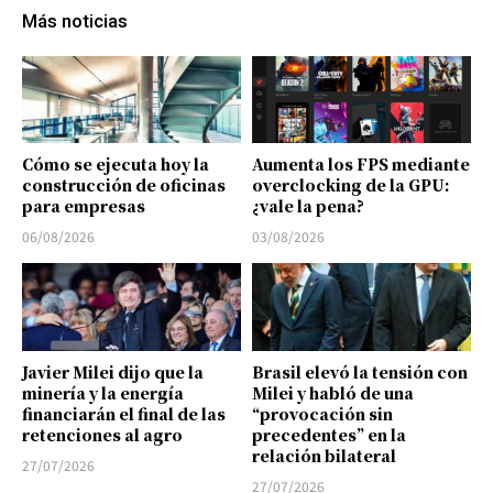
Más noticias
Cómo se ejecuta hoy la
Aumenta los FPS mediante
construcción de oficinas
overclocking de la GPU:
para empresas
¿vale la pena?
06/08/2026
03/08/2026
Javier Milei dijo que la
Brasil elevó la tensión con
minería y la energía
Milei y habló de una
financiarán el final de las
“provocación sin
retenciones al agro
precedentes” en la
relación bilateral
27/07/2026
27/07/2026