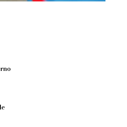
s
erno
de