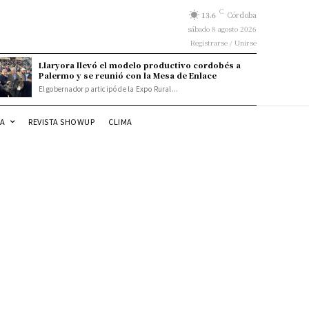
C
13.6
Córdoba
sábado 8 agosto 2026
Registrarse / Unirse
Llaryora llevó el modelo productivo cordobés a
Palermo y se reunió con la Mesa de Enlace
El gobernador participó de la Expo Rural...
DA
REVISTA SHOWUP
CLIMA