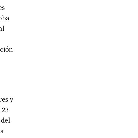
es
doba
al
nción
res y
 23
 del
or