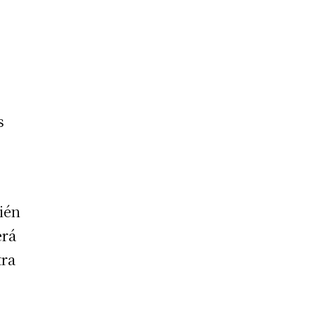
s
ién
erá
tra