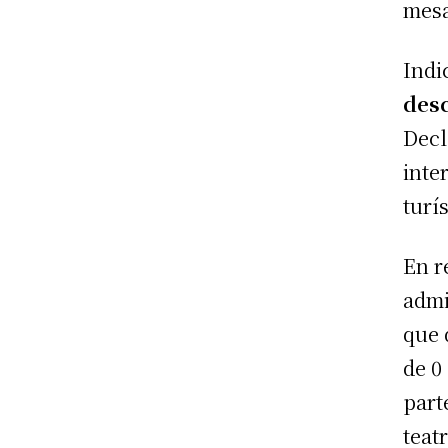
mesa
Indi
desc
Decl
inte
turís
En r
admi
que 
de 0
part
teat