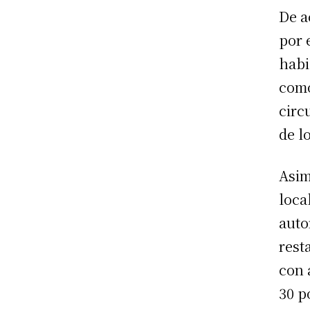
De a
por 
habi
como
circ
de l
Asim
loca
auto
rest
con 
30 p