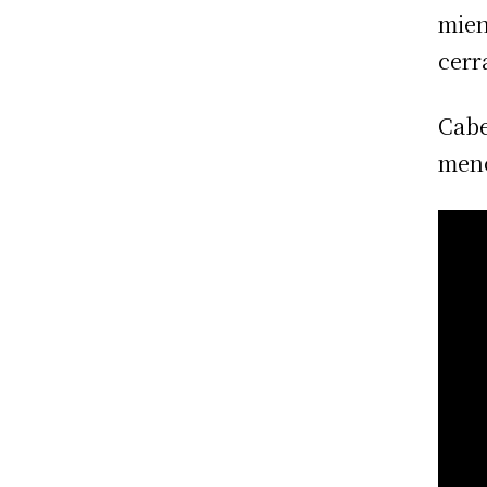
mien
cerr
Cabe
meno