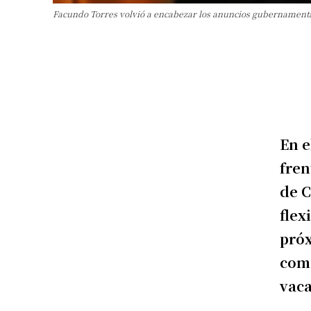
Facundo Torres volvió a encabezar los anuncios gubernamental
En e
fren
de C
flex
próx
come
vaca