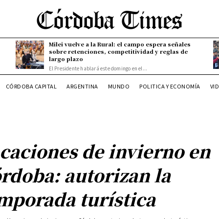
Milei vuelve a la Rural: el campo espera señales
sobre retenciones, competitividad y reglas de
largo plazo
El Presidente hablará este domingo en el...
CÓRDOBA CAPITAL
ARGENTINA
MUNDO
POLITICA Y ECONOMÍA
VI
caciones de invierno en
rdoba: autorizan la
mporada turística