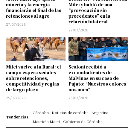
minería y la energía
Milei y habló de una
financiarán el final de las
“provocación sin
retenciones al agro
precedentes” en la
relación bilateral
27/07/2026
27/07/2026
Milei vuelve a la Rural: el
Scaloni recibió a
campo espera señales
excombatientes de
sobre retenciones,
Malvinas en su casa de
competitividad y reglas
Pujato: “Nuestros colores
de largo plazo
nos unen”
25/07/2026
25/07/2026
Córdoba
Noticias de cordoba
Argentina
Tendencias:
Mauricio Macri
Gobierno de Córdoba