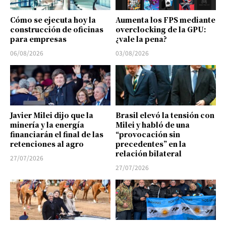
Cómo se ejecuta hoy la
Aumenta los FPS mediante
construcción de oficinas
overclocking de la GPU:
para empresas
¿vale la pena?
06/08/2026
03/08/2026
Javier Milei dijo que la
Brasil elevó la tensión con
minería y la energía
Milei y habló de una
financiarán el final de las
“provocación sin
retenciones al agro
precedentes” en la
relación bilateral
27/07/2026
27/07/2026