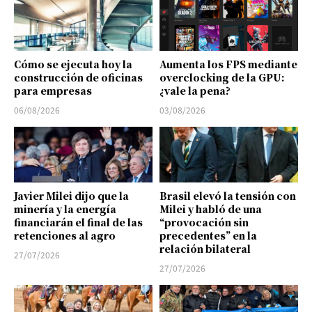
Cómo se ejecuta hoy la
Aumenta los FPS mediante
construcción de oficinas
overclocking de la GPU:
para empresas
¿vale la pena?
06/08/2026
03/08/2026
Javier Milei dijo que la
Brasil elevó la tensión con
minería y la energía
Milei y habló de una
financiarán el final de las
“provocación sin
retenciones al agro
precedentes” en la
relación bilateral
27/07/2026
27/07/2026