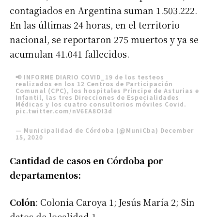
contagiados en Argentina suman 1.503.222.
En las últimas 24 horas, en el territorio
nacional, se reportaron 275 muertos y ya se
acumulan 41.041 fallecidos.
📢 INFORME DIARIO COVID_19 de los testeos
realizados en los 12 Centros de Participación
Comunal (CPC), los hospitales Príncipe de Asturias e
Infantil, las tres Direcciones de Especialidades
Médicas y los cuatro consultorios móviles Covid.
pic.twitter.com/nV6EA8OI3d
— Municipalidad de Córdoba (@MuniCba)
December
15, 2020
Cantidad de casos en Córdoba por
departamentos:
Colón
: Colonia Caroya 1; Jesús María 2; Sin
datos de localidad 1.