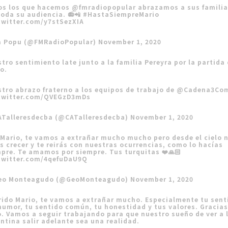
os los que hacemos
@fmradiopopular
abrazamos a sus familia
toda su audiencia. 📻📲
#HastaSiempreMario
twitter.com/y7stSezXIA
a Popu (@FMRadioPopular)
November 1, 2020
tro sentimiento late junto a la familia Pereyra por la partida
o.
tro abrazo fraterno a los equipos de trabajo de
@Cadena3Co
.twitter.com/QVEGzD3mDs
ATalleresdecba (@CATalleresdecba)
November 1, 2020
Mario, te vamos a extrañar mucho mucho pero desde el cielo 
s crecer y te reirás con nuestras ocurrencias, como lo hacías
pre. Te amamos por siempre. Tus turquitas ❤️🙏🏻
.twitter.com/4qefuDaU9Q
eo Monteagudo (@GeoMonteagudo)
November 1, 2020
ido Mario, te vamos a extrañar mucho. Especialmente tu sent
humor, tu sentido común, tu honestidad y tus valores. Gracias
. Vamos a seguir trabajando para que nuestro sueño de ver a 
ntina salir adelante sea una realidad.