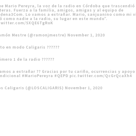
ue Mario Pereyra, la voz de la radio en Córdoba que trascendió
teras. Fuerza a la familia, amigos, amigas y al equipo de
dena3Com
. Lo vamos a extrañar. Mario, sanjuanino como mi v
 como nadie a la radio, su lugar en este mundo”.
.twitter.com/5XQE6TgRoK
amón Mestre (@ramonjmestre)
November 1, 2020
to en modo Caligaris ??????
úmero 1 de la radio ??????
amos a extrañar ?? Gracias por tu cariño, ocurrencias y apoyo
ondicional
#MarioPereyra
#QEPD
pic.twitter.com/QcGrQcaXh4
os Caligaris (@LOSCALIGARIS)
November 1, 2020