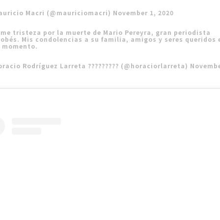
auricio Macri (@mauriciomacri)
November 1, 2020
me tristeza por la muerte de Mario Pereyra, gran periodista
obés. Mis condolencias a su familia, amigos y seres queridos 
e momento.
racio Rodríguez Larreta ????????? (@horaciorlarreta)
Novembe
0