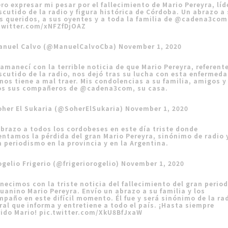
ro expresar mi pesar por el fallecimiento de Mario Pereyra, líd
scutido de la radio y figura histórica de Córdoba. Un abrazo a
s queridos, a sus oyentes y a toda la familia de
@cadena3com
.twitter.com/xNFZfDjOAZ
anuel Calvo (@ManuelCalvoCba)
November 1, 2020
amanecí con la terrible noticia de que Mario Pereyra, referent
scutido de la radio, nos dejó tras su lucha con esta enfermed
nos tiene a mal traer. Mis condolencias a su familia, amigos y
os sus compañeros de
@cadena3com
, su casa.
oher El Sukaria (@SoherElSukaria)
November 1, 2020
brazo a todos los cordobeses en este día triste donde
ntamos la pérdida del gran Mario Pereyra, sinónimo de radio 
 periodismo en la provincia y en la Argentina.
gelio Frigerio (@frigeriorogelio)
November 1, 2020
ecimos con la triste noticia del fallecimiento del gran perio
uanino Mario Pereyra. Envío un abrazo a su familia y los
paño en este difícil momento. Él fue y será sinónimo de la ra
ral que informa y entretiene a todo el país. ¡Hasta siempre
rido Mario!
pic.twitter.com/XkU8BfJxaW