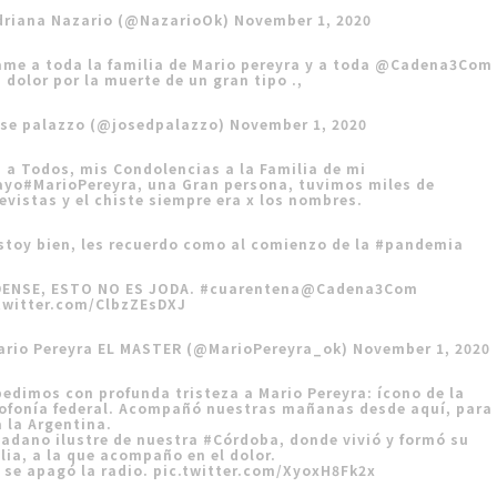
driana Nazario (@NazarioOk)
November 1, 2020
me a toda la familia de Mario pereyra y a toda
@Cadena3Com
 dolor por la muerte de un gran tipo .,
ose palazzo (@josedpalazzo)
November 1, 2020
 a Todos, mis Condolencias a la Familia de mi
ayo
#MarioPereyra
, una Gran persona, tuvimos miles de
evistas y el chiste siempre era x los nombres.
stoy bien, les recuerdo como al comienzo de la
#pandemia
DENSE, ESTO NO ES JODA.
#cuarentena
@Cadena3Com
twitter.com/ClbzZEsDXJ
ario Pereyra EL MASTER (@MarioPereyra_ok)
November 1, 2020
edimos con profunda tristeza a Mario Pereyra: ícono de la
ofonía federal. Acompañó nuestras mañanas desde aquí, para
 la Argentina.
adano ilustre de nuestra
#Córdoba
, donde vivió y formó su
lia, a la que acompaño en el dolor.
 se apagó la radio.
pic.twitter.com/XyoxH8Fk2x