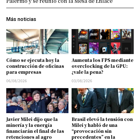
Palermo y se reunió con la Mesa de Enlace
Más noticias
Cómo se ejecuta hoy la
Aumenta los FPS mediante
construcción de oficinas
overclocking de la GPU:
para empresas
¿vale la pena?
06/08/2026
03/08/2026
Javier Milei dijo que la
Brasil elevó la tensión con
minería y la energía
Milei y habló de una
financiarán el final de las
“provocación sin
retenciones al agro
precedentes” en la