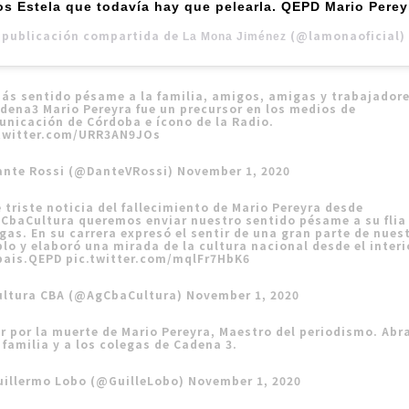
os Estela que todavía hay que pelearla. QEPD Mario Perey
 publicación compartida de
(@lamonaoficial)
La Mona Jiménez
ás sentido pésame a la familia, amigos, amigas y trabajador
dena3
Mario Pereyra fue un precursor en los medios de
nicación de Córdoba e ícono de la Radio.
.twitter.com/URR3AN9JOs
ante Rossi (@DanteVRossi)
November 1, 2020
 triste noticia del fallecimiento de Mario Pereyra desde
CbaCultura
queremos enviar nuestro sentido pésame a su flia
gas. En su carrera expresó el sentir de una gran parte de nues
lo y elaboró una mirada de la cultura nacional desde el interi
 pais.QEPD
pic.twitter.com/mqlFr7HbK6
ultura CBA (@AgCbaCultura)
November 1, 2020
r por la muerte de Mario Pereyra, Maestro del periodismo. Abr
 familia y a los colegas de Cadena 3.
uillermo Lobo (@GuilleLobo)
November 1, 2020