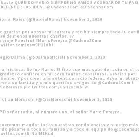
eñaste QUERIDO MARIO SIEMPRE NO VAMOS ACORDAR DE TU PAS
 DEFENDER LAS IDEAS
@Cadena3Com
@Cadena3Com
briel Raies (@GabrielRaies)
November 1, 2020
o gracias por apoyar mi carrera y recibir siempre todo tu cari
ré de menos nuestras charlas. ??
 viaje Maestro!
#MarioPereyra
@Cadena3Com
.twitter.com/osw9H11ubt
ergio Dalma (@SDalmaoficial)
November 1, 2020
a tristeza. Se fue Mario. El tipo que más sabe de radio en el p
gradezco confiara en mi para tantas coberturas. Gracias por
ñarme. Y por crear una autentica radio federal. Vaya mi abraz
me a su familia y a mis queridos amigos de
@Cadena3Com
!
rioPereyra
pic.twitter.com/GyH2xcwAFw
istian Moreschi (@CrisMoreschi)
November 1, 2020
P.D señor radio, al número uno, al señor Mario Pereyra.
 queremos mandar todas nuestras condolencias y nuestro más
ido pésame a toda su familia y a todo el equipo de
@Cadena3
.twitter.com/SrNbrM1Nud