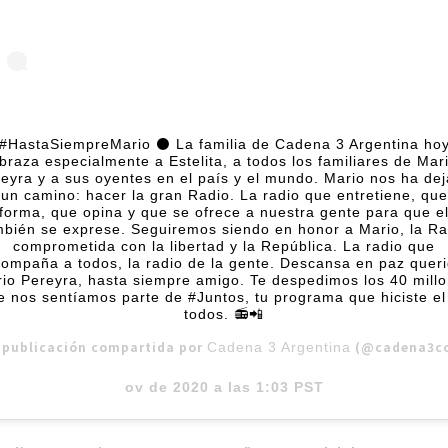
#HastaSiempreMario ⚫️ La familia de Cadena 3 Argentina ho
braza especialmente a Estelita, a todos los familiares de Mar
eyra y a sus oyentes en el país y el mundo. Mario nos ha de
un camino: hacer la gran Radio. La radio que entretiene, que
nforma, que opina y que se ofrece a nuestra gente para que el
mbién se exprese. Seguiremos siendo en honor a Mario, la Ra
comprometida con la libertad y la República. La radio que
ompaña a todos, la radio de la gente. Descansa en paz quer
io Pereyra, hasta siempre amigo. Te despedimos los 40 mill
e nos sentíamos parte de #Juntos, tu programa que hiciste el
todos. 📻📲
 publicación compartida por
(@cadena3com)
Cadena 3 Argentina
ov de 2020 a las 1:03 PST