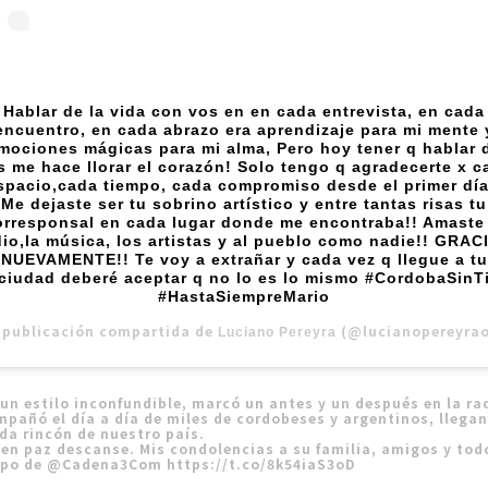
Hablar de la vida con vos en en cada entrevista, en cada
encuentro, en cada abrazo era aprendizaje para mi mente 
mociones mágicas para mi alma, Pero hoy tener q hablar 
s me hace llorar el corazón! Solo tengo q agradecerte x c
spacio,cada tiempo, cada compromiso desde el primer día
Me dejaste ser tu sobrino artístico y entre tantas risas tu
orresponsal en cada lugar donde me encontraba!! Amaste 
dio,la música, los artistas y al pueblo como nadie!! GRAC
NUEVAMENTE!! Te voy a extrañar y cada vez q llegue a tu
ciudad deberé aceptar q no lo es lo mismo #CordobaSinT
#HastaSiempreMario
 publicación compartida de
(@lucianopereyraoficial)
Luciano Pereyra
un estilo inconfundible, marcó un antes y un después en la ra
pañó el día a día de miles de cordobeses y argentinos, llega
da rincón de nuestro país.
en paz descanse. Mis condolencias a su familia, amigos y tod
ipo de
@Cadena3Com
https://t.co/8k54iaS3oD