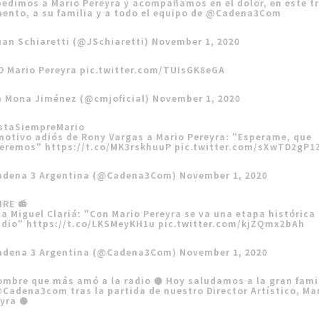
edimos a Mario Pereyra y acompañamos en el dolor, en este tr
nto, a su familia y a todo el equipo de
@Cadena3Com
an Schiaretti (@JSchiaretti)
November 1, 2020
D Mario Pereyra
pic.twitter.com/TUIsGK8eGA
a Mona Jiménez (@cmjoficial)
November 1, 2020
staSiempreMario
motivo adiós de Rony Vargas a Mario Pereyra: "Esperame, que
veremos"
https://t.co/MK3rskhuuP
pic.twitter.com/sXwTD2gP1
adena 3 Argentina (@Cadena3Com)
November 1, 2020
IRE 📻
a Miguel Clariá: "Con Mario Pereyra se va una etapa histórica
adio"
https://t.co/LKSMeyKH1u
pic.twitter.com/kjZQmx2bAh
adena 3 Argentina (@Cadena3Com)
November 1, 2020
ombre que más amó a la radio ⚫️ Hoy saludamos a la gran fami
Cadena3com
tras la partida de nuestro Director Artístico, Ma
yra ⚫️