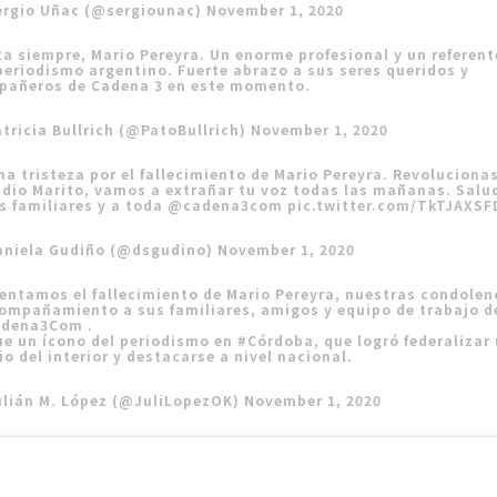
ergio Uñac (@sergiounac)
November 1, 2020
a siempre, Mario Pereyra. Un enorme profesional y un referent
periodismo argentino. Fuerte abrazo a sus seres queridos y
pañeros de Cadena 3 en este momento.
tricia Bullrich (@PatoBullrich)
November 1, 2020
a tristeza por el fallecimiento de Mario Pereyra. Revoluciona
adio Marito, vamos a extrañar tu voz todas las mañanas. Salu
s familiares y a toda
@cadena3com
pic.twitter.com/TkTJAXS
aniela Gudiño (@dsgudino)
November 1, 2020
ntamos el fallecimiento de Mario Pereyra, nuestras condolen
ompañamiento a sus familiares, amigos y equipo de trabajo d
dena3Com
.
ue un ícono del periodismo en
#Córdoba
, que logró federalizar
o del interior y destacarse a nivel nacional.
ulián M. López (@JuliLopezOK)
November 1, 2020