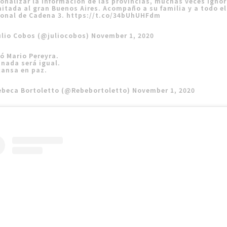
onalizar la información de las provincias, muchas veces igno
mitada al gran Buenos Aires. Acompaño a su familia y a todo el
sonal de Cadena 3.
https://t.co/34bUhUHFdm
ulio Cobos (@juliocobos)
November 1, 2020
ó Mario Pereyra.
 nada será igual.
cansa en paz.
ebeca Bortoletto (@Rebebortoletto)
November 1, 2020