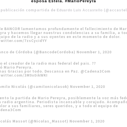
esposa Estela. #MarioPereyra
 publicación compartida de
(@accastelloedu)
Eduardo Luis Accastello
de BANCOR lamentamos profundamente el fallecimiento de Mar
yra y hacemos llegar nuestras condolencias a su familia, a to
quipo de la radio y a sus oyentes en este momento de dolor.
twitter.com/7zsCycidYY
anco de Córdoba (@BancodeCordoba)
November 1, 2020
o el creador de la radio mas federal del pais. ??
ó Mario Pereyra.
as Gracias por todo. Descansa en Paz.
@Cadena3Com
twitter.com/3M9x0ikWKI
amilo Nicolás (@camilonicolasok)
November 1, 2020
nto la partida de Mario Pereyra, posiblemente la voz más fed
a radio argentina. Periodista incansable y corajudo. Acompañ
olor a sus familiares, seres queridos, y a todo el equipo de
dena3Com
icolás Massot (@Nicolas_Massot)
November 1, 2020