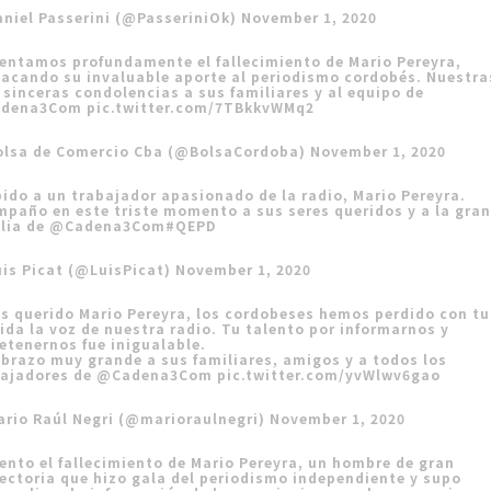
niel Passerini (@PasseriniOk)
November 1, 2020
ntamos profundamente el fallecimiento de Mario Pereyra,
acando su invaluable aporte al periodismo cordobés. Nuestra
sinceras condolencias a sus familiares y al equipo de
dena3Com
pic.twitter.com/7TBkkvWMq2
olsa de Comercio Cba (@BolsaCordoba)
November 1, 2020
ido a un trabajador apasionado de la radio, Mario Pereyra.
paño en este triste momento a sus seres queridos y a la gra
lia de
@Cadena3Com
#QEPD
is Picat (@LuisPicat)
November 1, 2020
s querido Mario Pereyra, los cordobeses hemos perdido con tu
ida la voz de nuestra radio. Tu talento por informarnos y
etenernos fue inigualable.
brazo muy grande a sus familiares, amigos y a todos los
bajadores de
@Cadena3Com
pic.twitter.com/yvWlwv6gao
ario Raúl Negri (@marioraulnegri)
November 1, 2020
nto el fallecimiento de Mario Pereyra, un hombre de gran
ectoria que hizo gala del periodismo independiente y supo