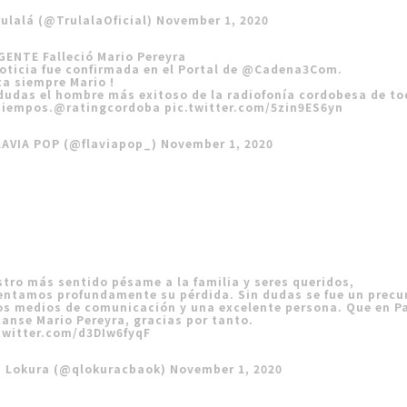
ulalá (@TrulalaOficial)
November 1, 2020
GENTE
Falleció Mario Pereyra
oticia fue confirmada en el Portal de
@Cadena3Com
.
a siempre Mario !
dudas el hombre más exitoso de la radiofonía cordobesa de t
tiempos.
@ratingcordoba
pic.twitter.com/5zin9ES6yn
LAVIA POP (@flaviapop_)
November 1, 2020
tro más sentido pésame a la familia y seres queridos,
ntamos profundamente su pérdida. Sin dudas se fue un precu
os medios de comunicación y una excelente persona. Que en P
anse Mario Pereyra, gracias por tanto.
twitter.com/d3DIw6fyqF
’ Lokura (@qlokuracbaok)
November 1, 2020