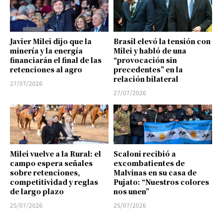
Javier Milei dijo que la
Brasil elevó la tensión con
minería y la energía
Milei y habló de una
financiarán el final de las
“provocación sin
retenciones al agro
precedentes” en la
relación bilateral
27/07/2026
27/07/2026
Milei vuelve a la Rural: el
Scaloni recibió a
campo espera señales
excombatientes de
sobre retenciones,
Malvinas en su casa de
competitividad y reglas
Pujato: “Nuestros colores
de largo plazo
nos unen”
25/07/2026
25/07/2026