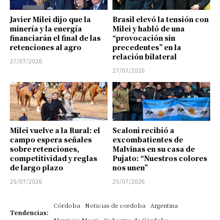
Javier Milei dijo que la
Brasil elevó la tensión con
minería y la energía
Milei y habló de una
financiarán el final de las
“provocación sin
retenciones al agro
precedentes” en la
relación bilateral
27/07/2026
27/07/2026
Milei vuelve a la Rural: el
Scaloni recibió a
campo espera señales
excombatientes de
sobre retenciones,
Malvinas en su casa de
competitividad y reglas
Pujato: “Nuestros colores
de largo plazo
nos unen”
25/07/2026
25/07/2026
Córdoba
Noticias de cordoba
Argentina
Tendencias:
Mauricio Macri
Gobierno de Córdoba