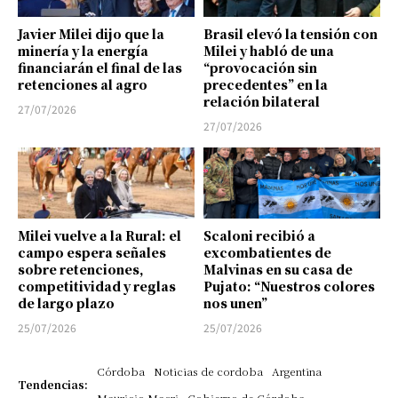
Javier Milei dijo que la
Brasil elevó la tensión con
minería y la energía
Milei y habló de una
financiarán el final de las
“provocación sin
retenciones al agro
precedentes” en la
relación bilateral
27/07/2026
27/07/2026
Milei vuelve a la Rural: el
Scaloni recibió a
campo espera señales
excombatientes de
sobre retenciones,
Malvinas en su casa de
competitividad y reglas
Pujato: “Nuestros colores
de largo plazo
nos unen”
25/07/2026
25/07/2026
Córdoba
Noticias de cordoba
Argentina
Tendencias:
Mauricio Macri
Gobierno de Córdoba