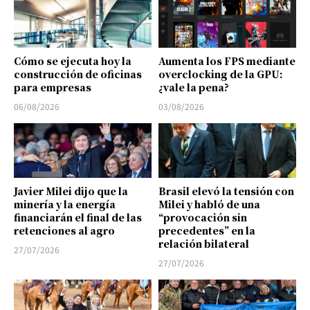
Cómo se ejecuta hoy la
Aumenta los FPS mediante
construcción de oficinas
overclocking de la GPU:
para empresas
¿vale la pena?
06/08/2026
03/08/2026
Javier Milei dijo que la
Brasil elevó la tensión con
minería y la energía
Milei y habló de una
financiarán el final de las
“provocación sin
retenciones al agro
precedentes” en la
relación bilateral
27/07/2026
27/07/2026