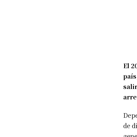
El 2
país
sali
arre
Depe
de d
gene