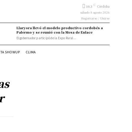
C
10.3
Córdoba
sábado 8 agosto 2026
Registrarse / Unirse
Llaryora llevó el modelo productivo cordobés a
Palermo y se reunió con la Mesa de Enlace
El gobernador participó de la Expo Rural...
STA SHOWUP
CLIMA
as
r