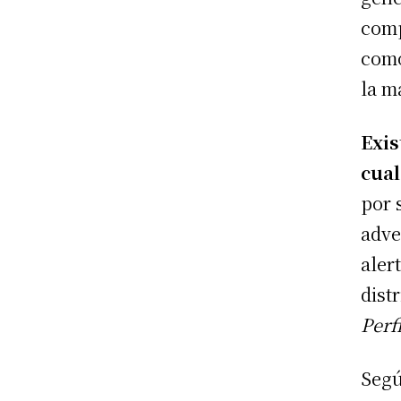
comp
como
la m
Exis
cual
por 
adve
aler
dist
Perfi
Segú