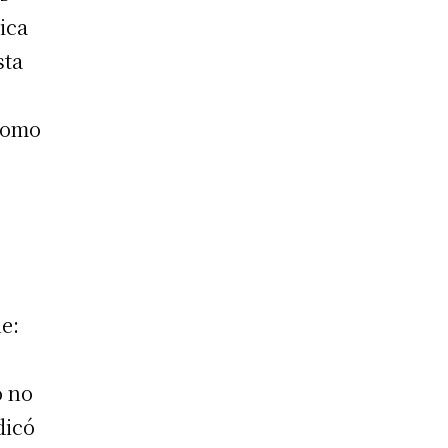
ica
sta
 como
ne:
o no
dicó