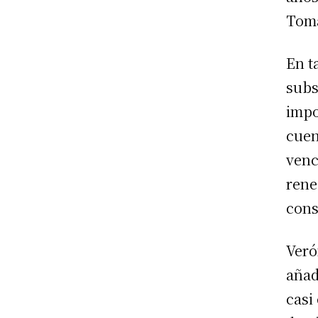
Toma
En t
subs
impo
cuen
venc
rene
con
Veró
añad
casi