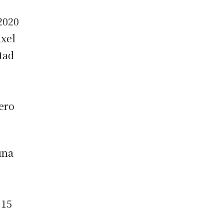
2020
Axel
tad
ero
una
 15