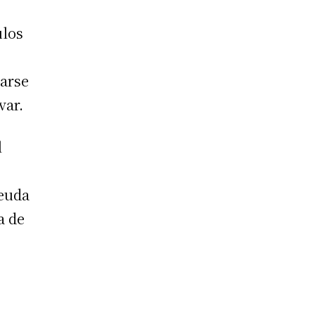
ulos
tarse
var.
l
euda
a de