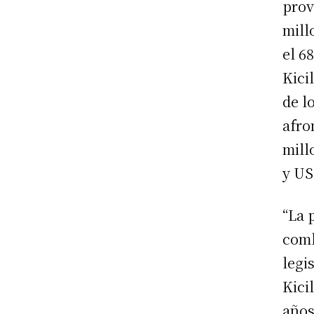
prov
mill
el 6
Kici
de l
afro
mill
y US
“La 
comb
legi
Kici
años