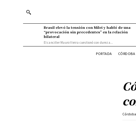
Brasil elevó la tensión con Milei y habló de una
“provocación sin precedentes” en la relación
bilateral
El canciller Mauro Vieira cuestionó con dureza...
PORTADA
CÓRDOBA 
Có
co
Córdob