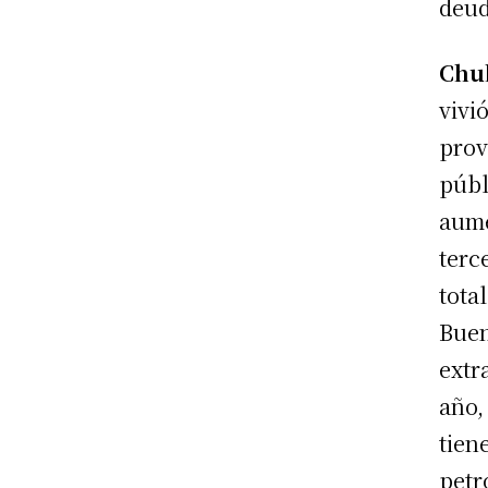
deud
Chu
vivi
prov
públ
aume
terc
tota
Buen
extr
año,
tien
petr