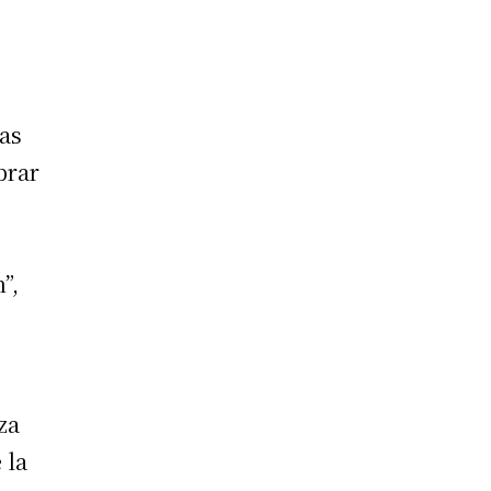
as
brar
”,
za
 la