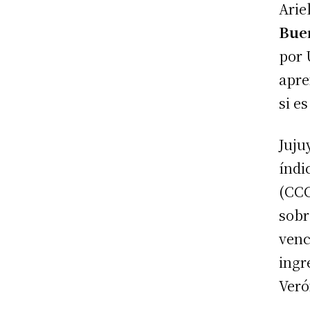
Arie
Bue
por 
apre
si e
Juju
índi
(CCC
sobr
venc
ingr
Veró