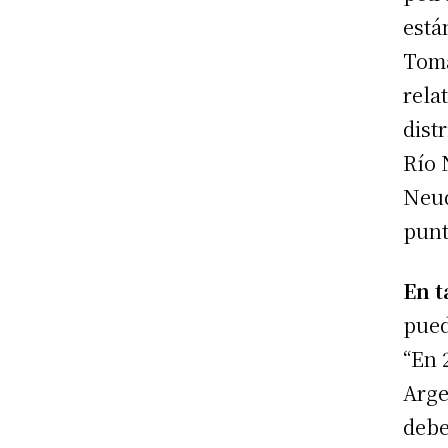
está
Toma
rela
dist
Río 
Neuq
punt
En t
pued
“En 
Arge
debe