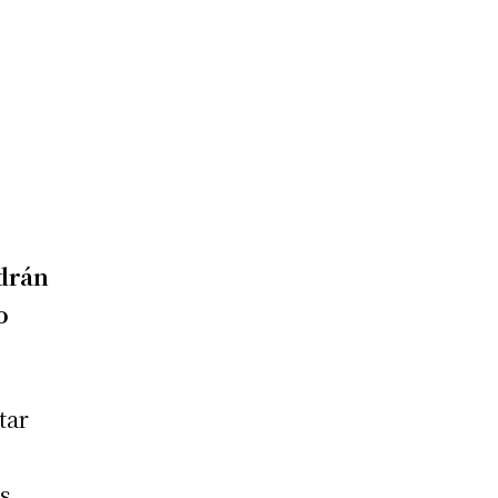
odrán
o
tar
ás