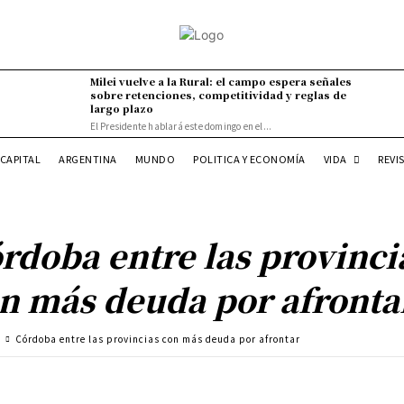
Milei vuelve a la Rural: el campo espera señales
sobre retenciones, competitividad y reglas de
largo plazo
El Presidente hablará este domingo en el...
VIDA
CAPITAL
ARGENTINA
MUNDO
POLITICA Y ECONOMÍA
REVI
rdoba entre las provinci
n más deuda por afronta
a
Córdoba entre las provincias con más deuda por afrontar
Cuota