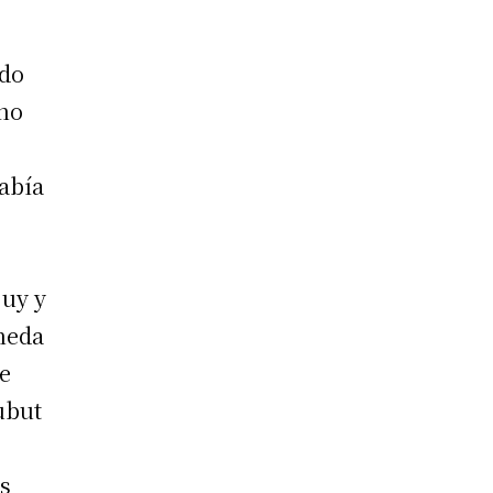
ado
rno
abía
juy y
neda
te
ubut
os