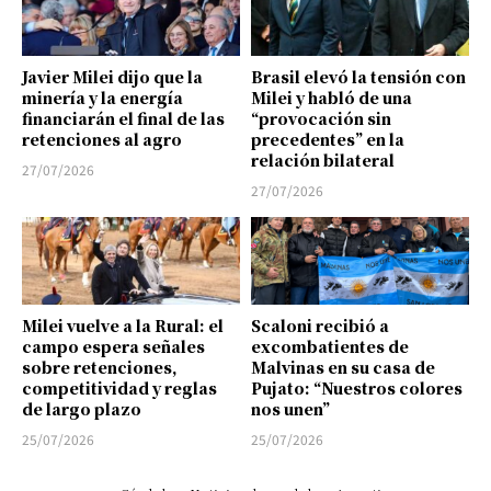
Javier Milei dijo que la
Brasil elevó la tensión con
minería y la energía
Milei y habló de una
financiarán el final de las
“provocación sin
retenciones al agro
precedentes” en la
relación bilateral
27/07/2026
27/07/2026
Milei vuelve a la Rural: el
Scaloni recibió a
campo espera señales
excombatientes de
sobre retenciones,
Malvinas en su casa de
competitividad y reglas
Pujato: “Nuestros colores
de largo plazo
nos unen”
25/07/2026
25/07/2026