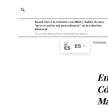
Brasil elevó la tensión con Milei y habló de una
“provocación sin precedentes” en la relación
bilateral
El canciller Mauro Vieira cuestionó con dureza...
PORTADA
ES
En
Có
Ma