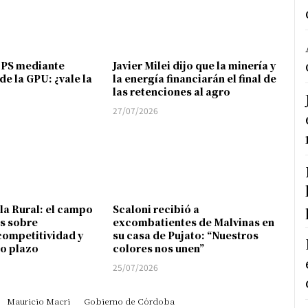
FPS mediante
Javier Milei dijo que la minería y
de la GPU: ¿vale la
la energía financiarán el final de
las retenciones al agro
27/07/2026
 la Rural: el campo
Scaloni recibió a
s sobre
excombatientes de Malvinas en
competitividad y
su casa de Pujato: “Nuestros
go plazo
colores nos unen”
25/07/2026
Mauricio Macri
Gobierno de Córdoba