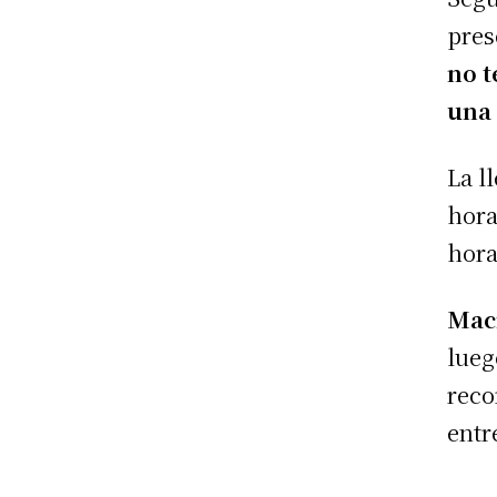
pres
no t
una 
La l
hora
hora
Macr
lueg
reco
entr