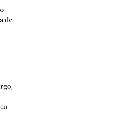
do
ta de
argo
,
ada