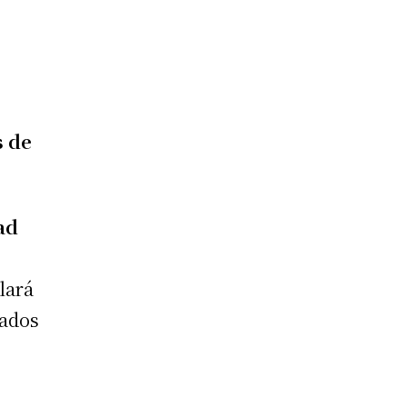
s de
ad
llará
eados