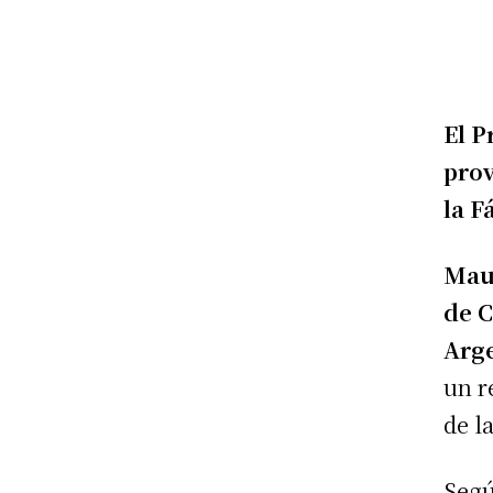
El P
prov
la F
Maur
de C
Arge
un r
de l
Segú