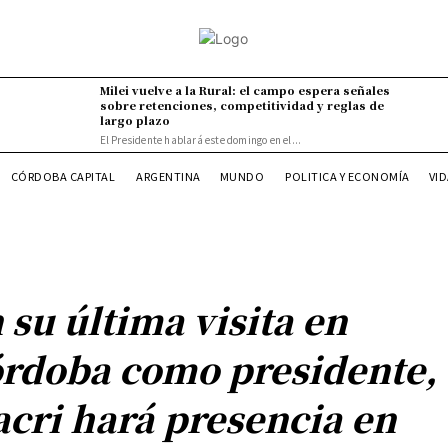
Milei vuelve a la Rural: el campo espera señales
sobre retenciones, competitividad y reglas de
largo plazo
El Presidente hablará este domingo en el...
VI
CÓRDOBA CAPITAL
ARGENTINA
MUNDO
POLITICA Y ECONOMÍA
 su última visita en
rdoba como presidente,
cri hará presencia en