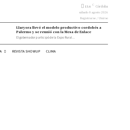
C
13.6
Córdoba
sábado 8 agosto 2026
Registrarse / Unirse
Llaryora llevó el modelo productivo cordobés a
Palermo y se reunió con la Mesa de Enlace
El gobernador participó de la Expo Rural...
DA
REVISTA SHOWUP
CLIMA