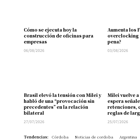
Cómo se ejecuta hoy la
Aumenta los 
construcción de oficinas para
overclocking 
empresas
pena?
06/08/2026
03/08/2026
Brasil elevó la tensión con Milei y
Milei vuelve a
habló de una “provocación sin
espera señale
precedentes” en la relación
retenciones, 
bilateral
reglas de lar
27/07/2026
25/07/2026
Tendencias:
Córdoba
Noticias de cordoba
Argentina