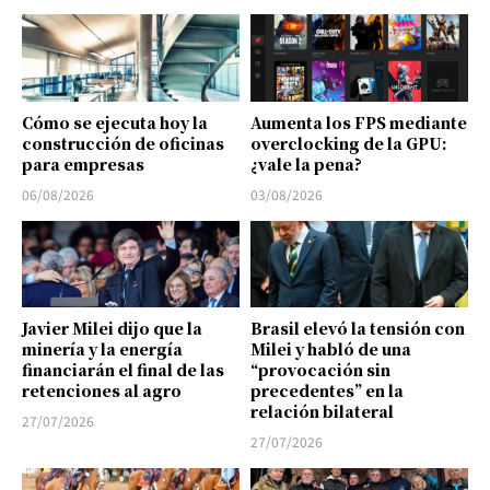
Cómo se ejecuta hoy la
Aumenta los FPS mediante
construcción de oficinas
overclocking de la GPU:
para empresas
¿vale la pena?
06/08/2026
03/08/2026
Javier Milei dijo que la
Brasil elevó la tensión con
minería y la energía
Milei y habló de una
financiarán el final de las
“provocación sin
retenciones al agro
precedentes” en la
relación bilateral
27/07/2026
27/07/2026