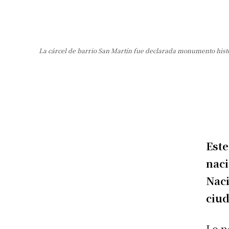
La cárcel de barrio San Martín fue declarada monumento históri
Este
nac
Naci
ciu
Lo n