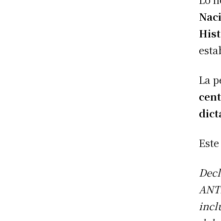
Nac
Hist
esta
La p
cent
dict
Este
Decl
ANT
incl