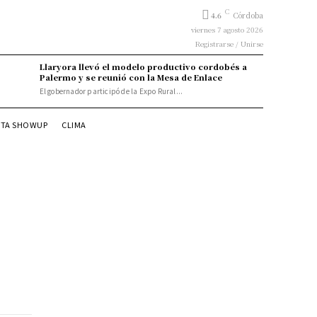
C
4.6
Córdoba
viernes 7 agosto 2026
Registrarse / Unirse
Llaryora llevó el modelo productivo cordobés a
Palermo y se reunió con la Mesa de Enlace
El gobernador participó de la Expo Rural...
STA SHOWUP
CLIMA