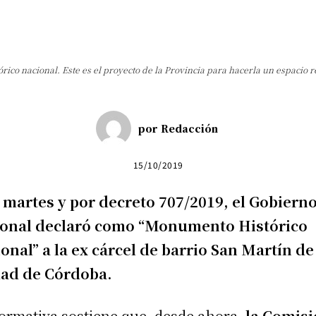
Cuota
co nacional. Este es el proyecto de la Provincia para hacerla un espacio r
por
Redacción
15/10/2019
 martes y por decreto 707/2019, el Gobiern
ional declaró como “Monumento Histórico
onal” a la ex cárcel de barrio San Martín de
dad de Córdoba.
ormativa sostiene que, desde ahora,
la Comisi