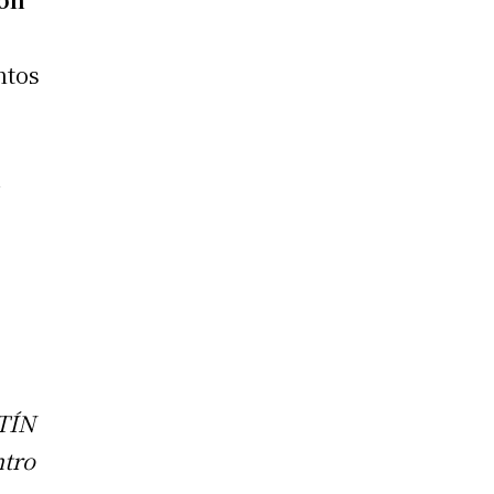
ntos
n
TÍN
ntro