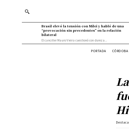
Brasil elevó la tensión con Milei y habló de una
“provocación sin precedentes” en la relación
bilateral
El canciller Mauro Vieira cuestionó con dureza...
PORTADA
CÓRDOBA 
La
fu
Hi
Destac