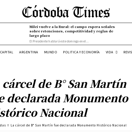
Milei vuelve a la Rural: el campo espera señales
sobre retenciones, competitividad y reglas de
largo plazo
El Presidente hablará este domingo en el...
VIDA
CAPITAL
ARGENTINA
MUNDO
POLITICA Y ECONOMÍA
REVI
 cárcel de B° San Martín
e declarada Monumento
stórico Nacional
adas
La cárcel de B° San Martín fue declarada Monumento Histórico Nacional