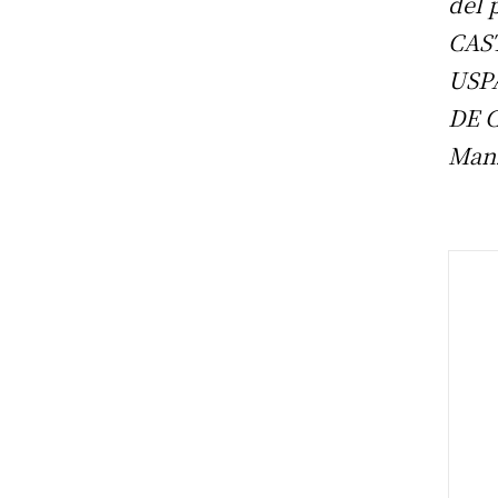
del 
CAS
USP
DE C
Manz