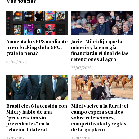
Más noticias
Aumenta los FPS mediante
Javier Milei dijo que la
overclocking de la GPU:
minería y la energía
¿vale la pena?
financiarán el final de las
retenciones al agro
03/08/2026
27/07/2026
Brasil elevó la tensión con
Milei vuelve a la Rural: el
Milei y habló de una
campo espera señales
“provocación sin
sobre retenciones,
precedentes” en la
competitividad y reglas
relación bilateral
de largo plazo
27/07/2026
25/07/2026