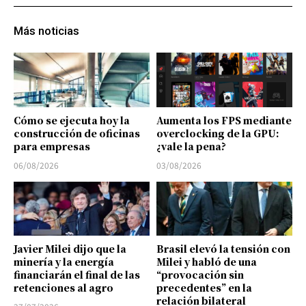
Más noticias
Cómo se ejecuta hoy la
Aumenta los FPS mediante
construcción de oficinas
overclocking de la GPU:
para empresas
¿vale la pena?
06/08/2026
03/08/2026
Javier Milei dijo que la
Brasil elevó la tensión con
minería y la energía
Milei y habló de una
financiarán el final de las
“provocación sin
retenciones al agro
precedentes” en la
relación bilateral