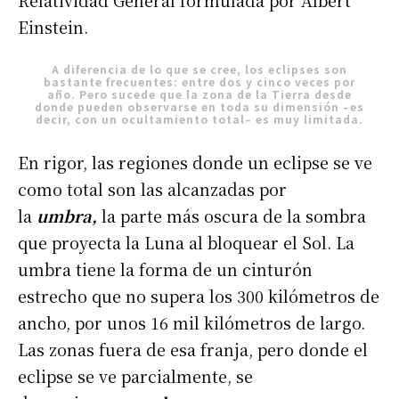
Relatividad General formulada por Albert
Einstein.
A diferencia de lo que se cree, los eclipses son
bastante frecuentes: entre dos y cinco veces por
año. Pero sucede que la zona de la Tierra desde
donde pueden observarse en toda su dimensión –es
decir, con un ocultamiento total– es muy limitada.
En rigor, las regiones donde un eclipse se ve
como total son las alcanzadas por
la
umbra,
la parte más oscura de la sombra
que proyecta la Luna al bloquear el Sol. La
umbra tiene la forma de un cinturón
estrecho que no supera los 300 kilómetros de
ancho, por unos 16 mil kilómetros de largo.
Las zonas fuera de esa franja, pero donde el
eclipse se ve parcialmente, se