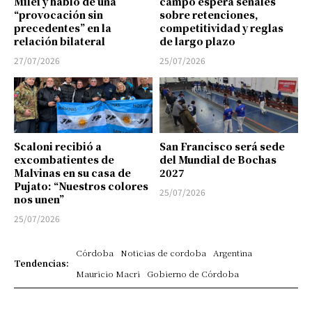
Milei y habló de una
campo espera señales
“provocación sin
sobre retenciones,
precedentes” en la
competitividad y reglas
relación bilateral
de largo plazo
27/07/2026
25/07/2026
Scaloni recibió a
San Francisco será sede
excombatientes de
del Mundial de Bochas
Malvinas en su casa de
2027
Pujato: “Nuestros colores
25/07/2026
nos unen”
25/07/2026
Córdoba
Noticias de cordoba
Argentina
Tendencias:
Mauricio Macri
Gobierno de Córdoba