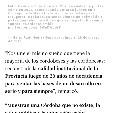
Felicito al kirchnerismo y al PJ si se vuelven a juntar,
como en 2011, como cuando votaron juntos en el
Consejo de la Magistratura o contra la Ley para
recuperar lo robado. Estamos viendo un animal de 4
patas que relincha y dicen que es un pato. No somos
tontos.
#CordobaCambia
pic.twitter.com/n5WpDWbdrT
— Mario Raul Negri (@marioraulnegri)
25 de marzo
de 2019
“Nos une el mismo sueño que tiene la
mayoría de los cordobeses y las cordobesas:
reconstruir
la calidad institucional de la
Provincia luego de 20 años de decadencia
para sentar las bases de un desarrollo en
serio y para siempre”
, remarcó.
“Muestran una Córdoba que no existe, la
salud pública y la educación están