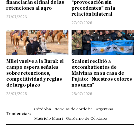
financiarán el final de las
“provocación sin
retenciones al agro
precedentes” en la
relación bilateral
27/07/2026
27/07/2026
Milei vuelve a la Rural: el
Scaloni recibió a
campo espera señales
excombatientes de
sobre retenciones,
Malvinas en su casa de
competitividad y reglas
Pujato: “Nuestros colores
de largo plazo
nos unen”
25/07/2026
25/07/2026
Córdoba
Noticias de cordoba
Argentina
Tendencias:
Mauricio Macri
Gobierno de Córdoba