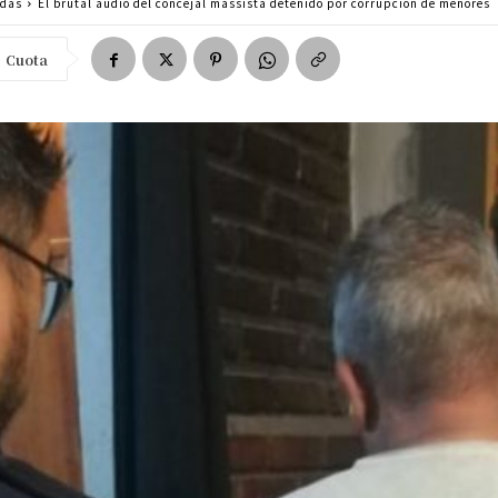
adas
El brutal audio del concejal massista detenido por corrupción de menores
Cuota