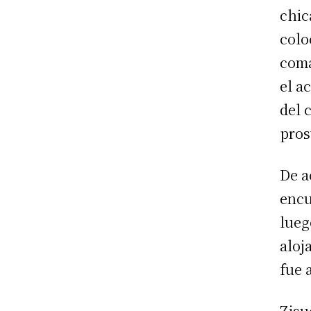
chic
colo
coma
el a
del 
pros
De a
encu
lueg
aloj
fue 
Zisu