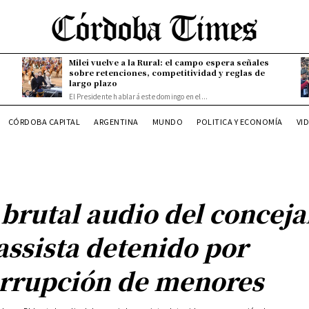
Milei vuelve a la Rural: el campo espera señales
sobre retenciones, competitividad y reglas de
largo plazo
El Presidente hablará este domingo en el...
CÓRDOBA CAPITAL
ARGENTINA
MUNDO
POLITICA Y ECONOMÍA
VI
 brutal audio del conceja
ssista detenido por
rrupción de menores