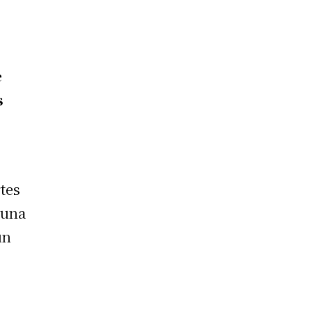
e
s
rtes
 una
un