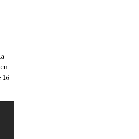
la
 en
e 16