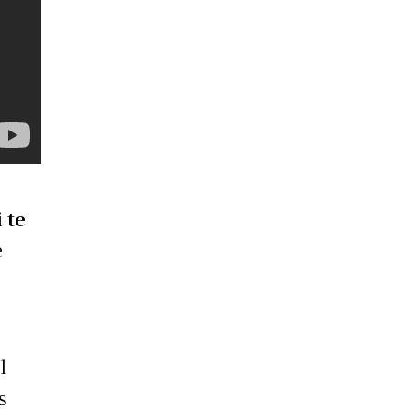
 te
e
l
s