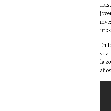
Hast
jóve
inve
pros
En l
voz 
la z
años