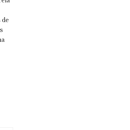
s de
os
na