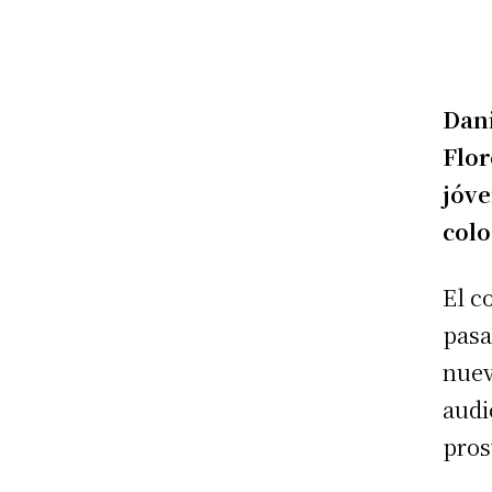
Dani
Flor
jóve
colo
El c
pasa
nuev
audi
pros