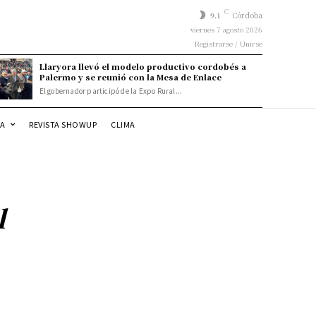
C
9.1
Córdoba
viernes 7 agosto 2026
Registrarse / Unirse
Llaryora llevó el modelo productivo cordobés a
Palermo y se reunió con la Mesa de Enlace
El gobernador participó de la Expo Rural...
DA
REVISTA SHOWUP
CLIMA
l