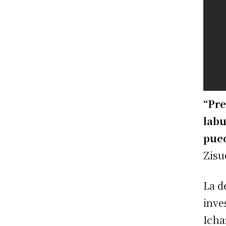
“Pre
labu
pue
Zisu
La d
inve
Icha