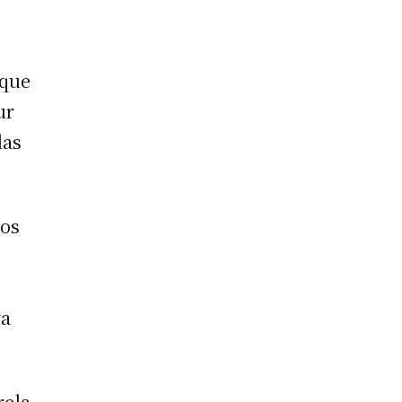
 que
ur
las
los
ya
rela