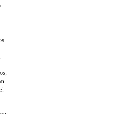
o
os
.
os,
án
el
eron