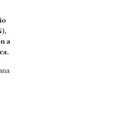
io
),
on a
ca.
ñana