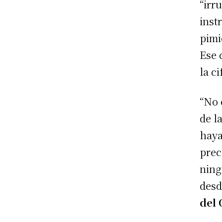
“irr
inst
pimi
Ese 
la c
“No 
de l
haya
prec
ning
desd
del