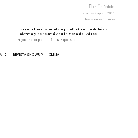
C
16
Córdoba
viernes 7 agosto 2026
Registrarse / Unirse
Llaryora llevó el modelo productivo cordobés a
Palermo y se reunió con la Mesa de Enlace
El gobernador participó de la Expo Rural...
DA
REVISTA SHOWUP
CLIMA