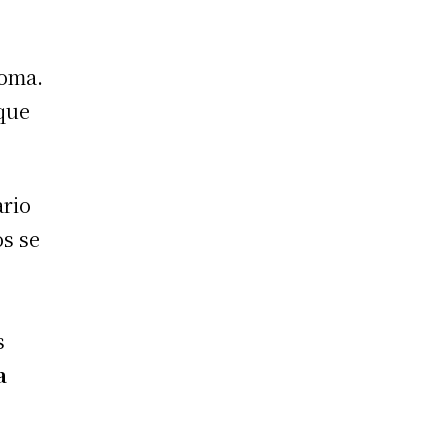
goma.
 que
ario
s se
s
a