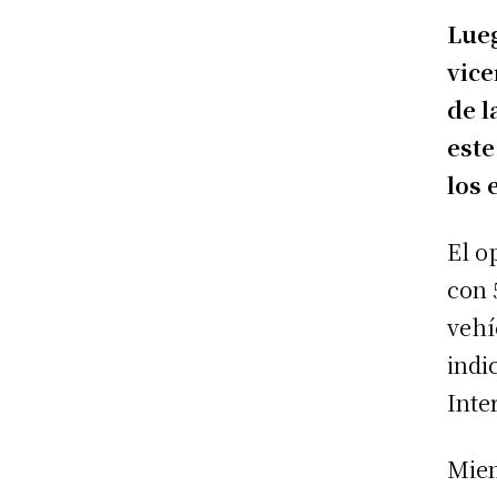
Lueg
vice
de l
este
los 
El o
con 
vehí
indi
Inte
Mien