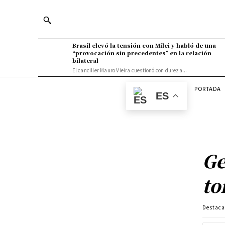
Brasil elevó la tensión con Milei y habló de una
“provocación sin precedentes” en la relación
bilateral
El canciller Mauro Vieira cuestionó con dureza...
PORTADA
ES
Ge
to
Destac