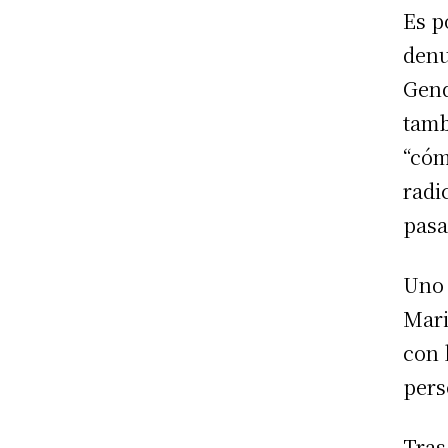
Es p
denu
Gend
tamb
“cóm
radi
pasa
Uno 
Mari
con 
pers
Tras