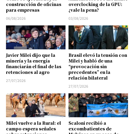
construcción de oficinas
overclocking de la GPU:
para empresas
¿vale la pena?
06/08/2026
03/08/2026
Javier Milei dijo que la
Brasil elevó la tensión con
minería y la energía
Milei y habló de una
financiarán el final de las
“provocación sin
retenciones al agro
precedentes” en la
relación bilateral
27/07/2026
27/07/2026
Milei vuelve a la Rural: el
Scaloni recibió a
campo espera señales
excombatientes de