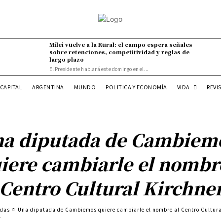
Milei vuelve a la Rural: el campo espera señales
sobre retenciones, competitividad y reglas de
largo plazo
El Presidente hablará este domingo en el...
VIDA
CAPITAL
ARGENTINA
MUNDO
POLITICA Y ECONOMÍA
REVI
a diputada de Cambiem
iere cambiarle el nombr
 Centro Cultural Kirchne
adas
Una diputada de Cambiemos quiere cambiarle el nombre al Centro Cultur
r