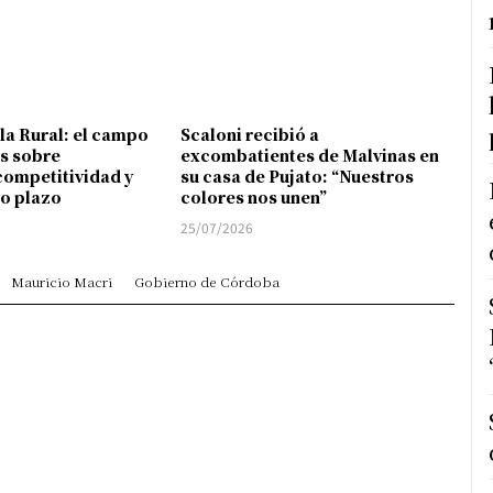
 la Rural: el campo
Scaloni recibió a
s sobre
excombatientes de Malvinas en
competitividad y
su casa de Pujato: “Nuestros
go plazo
colores nos unen”
25/07/2026
Mauricio Macri
Gobierno de Córdoba