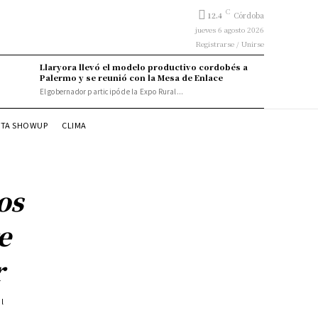
C
12.4
Córdoba
jueves 6 agosto 2026
Registrarse / Unirse
Llaryora llevó el modelo productivo cordobés a
Palermo y se reunió con la Mesa de Enlace
El gobernador participó de la Expo Rural...
STA SHOWUP
CLIMA
os
e
r
al