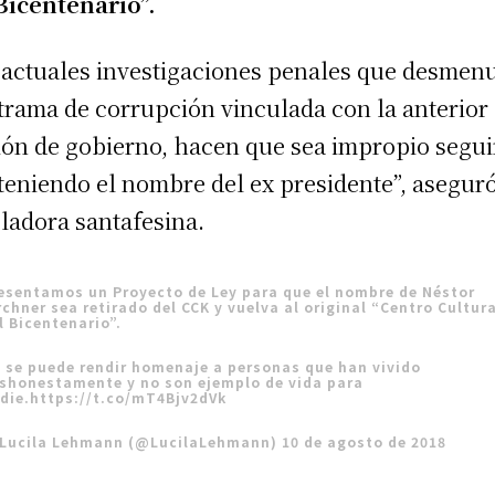
Bicentenario”.
 actuales investigaciones penales que desmen
trama de corrupción vinculada con la anterior
ión de gobierno, hacen que sea impropio segui
eniendo el nombre del ex presidente”, aseguró
sladora santafesina.
esentamos un Proyecto de Ley para que el nombre de Néstor
rchner sea retirado del CCK y vuelva al original “Centro Cultur
l Bicentenario”.
 se puede rendir homenaje a personas que han vivido
shonestamente y no son ejemplo de vida para
die.
https://t.co/mT4Bjv2dVk
Lucila Lehmann (@LucilaLehmann)
10 de agosto de 2018