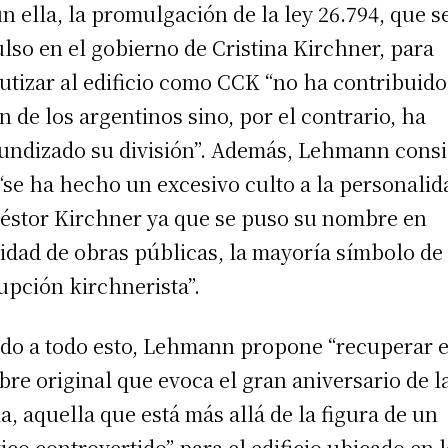
n ella, la promulgación de la ley 26.794, que s
lso en el gobierno de Cristina Kirchner, para
utizar al edificio como CCK “no ha contribuido 
n de los argentinos sino, por el contrario, ha
undizado su división”. Además, Lehmann cons
“se ha hecho un excesivo culto a la personalid
éstor Kirchner ya que se puso su nombre en
nidad de obras públicas, la mayoría símbolo de 
upción kirchnerista”.
do a todo esto, Lehmann propone “recuperar e
re original que evoca el gran aniversario de l
ia, aquella que está más allá de la figura de un
tico controvertido” para el edificio ubicado en l