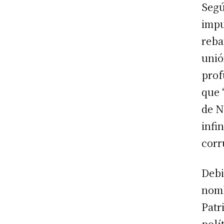
Segú
impu
reba
unió
prof
que 
de N
infi
corr
Debi
nomb
Patr
polí