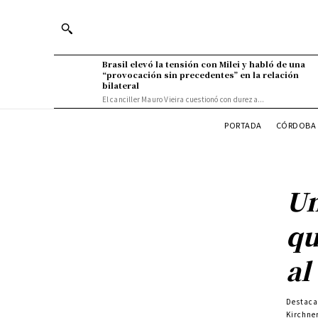
Brasil elevó la tensión con Milei y habló de una
“provocación sin precedentes” en la relación
bilateral
El canciller Mauro Vieira cuestionó con dureza...
PORTADA
CÓRDOBA 
Un
qu
al
Destac
Kirchne