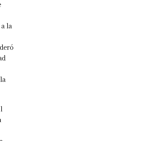
e
a la
ideró
ad
la
l
a
a