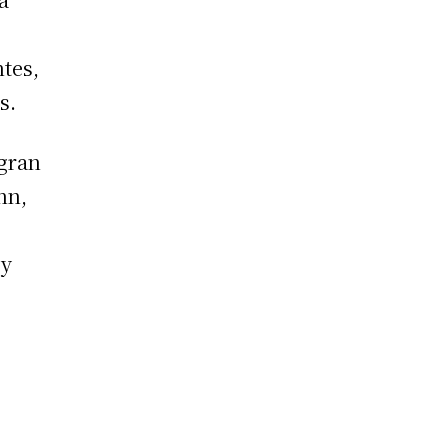
tes,
s.
egran
nn,
 y