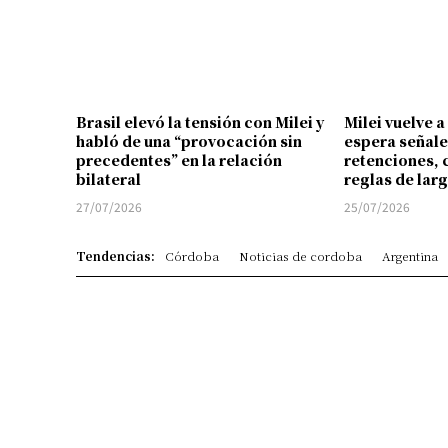
Brasil elevó la tensión con Milei y
Milei vuelve a
habló de una “provocación sin
espera señale
precedentes” en la relación
retenciones, 
bilateral
reglas de lar
27/07/2026
25/07/2026
Tendencias:
Córdoba
Noticias de cordoba
Argentina