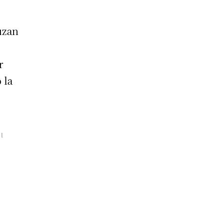
uzan
r
 la
al