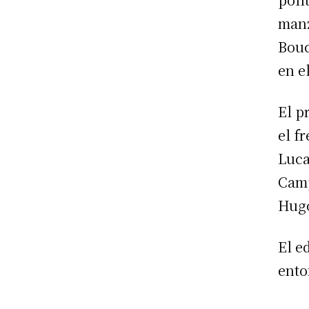
manz
Bouc
en e
El p
el f
Luca
Camp
Hugo
El e
ento