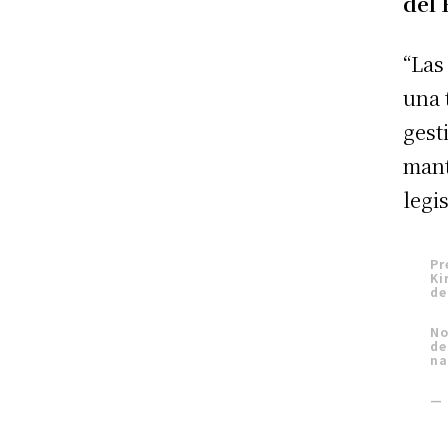
del 
“Las
una 
gest
mant
legi
Pr
Ki
de
No
de
na
— 