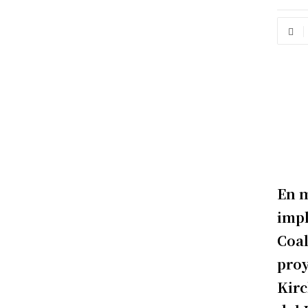
En m
impl
Coal
proy
Kirc