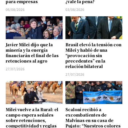
para empresas
¿vale la pena?
06/08/2026
03/08/2026
Javier Milei dijo que la
Brasil elevó la tensión con
minería y la energía
Milei y habló de una
financiarán el final de las
“provocación sin
retenciones al agro
precedentes” en la
relación bilateral
27/07/2026
27/07/2026
Milei vuelve a la Rural: el
Scaloni recibió a
campo espera señales
excombatientes de
sobre retenciones,
Malvinas en su casa de
competitividad y reglas
Pujato: “Nuestros colores